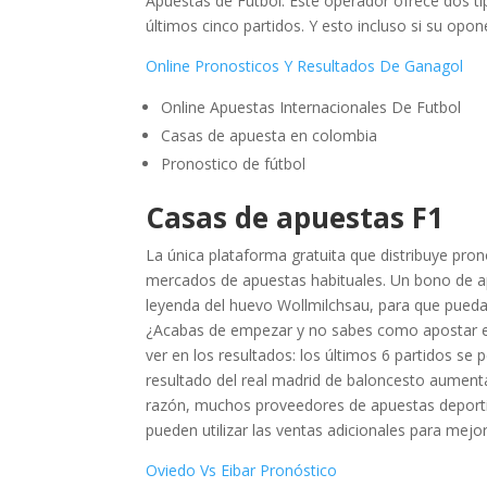
Apuestas de Futbol. Este operador ofrece dos t
últimos cinco partidos. Y esto incluso si su opo
Online Pronosticos Y Resultados De Ganagol
Online Apuestas Internacionales De Futbol
Casas de apuesta en colombia
Pronostico de fútbol
Casas de apuestas F1
La única plataforma gratuita que distribuye pron
mercados de apuestas habituales. Un bono de apu
leyenda del huevo Wollmilchsau, para que pueda 
¿Acabas de empezar y no sabes como apostar e
ver en los resultados: los últimos 6 partidos se 
resultado del real madrid de baloncesto aumenta
razón, muchos proveedores de apuestas deportiva
pueden utilizar las ventas adicionales para mejor
Oviedo Vs Eibar Pronóstico