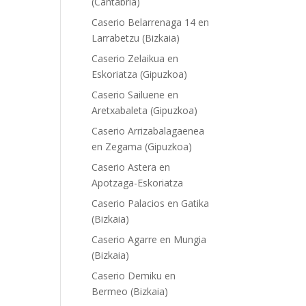
(Cantabria)
Caserio Belarrenaga 14 en
Larrabetzu (Bizkaia)
Caserio Zelaikua en
Eskoriatza (Gipuzkoa)
Caserio Sailuene en
Aretxabaleta (Gipuzkoa)
Caserio Arrizabalagaenea
en Zegama (Gipuzkoa)
Caserio Astera en
Apotzaga-Eskoriatza
Caserio Palacios en Gatika
(Bizkaia)
Caserio Agarre en Mungia
(Bizkaia)
Caserio Demiku en
Bermeo (Bizkaia)