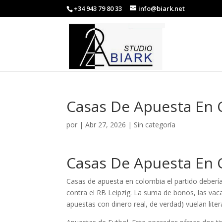
+34 943 79 80 33
info@biark.net
Casas De Apuesta En 
por
|
Abr 27, 2026
| Sin categoría
Casas De Apuesta En 
Casas de apuesta en colombia el partido debería 
contra el RB Leipzig. La suma de bonos, las vac
apuestas con dinero real, de verdad) vuelan lite