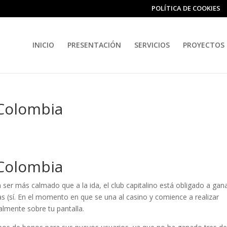
POLÍTICA DE COOKIES
INICIO
PRESENTACIÓN
SERVICIOS
PROYECTOS
Colombia
Colombia
ser más calmado que a la ida, el club capitalino está obligado a gan
as (sí. En el momento en que se una al casino y comience a realizar
ralmente sobre tu pantalla.