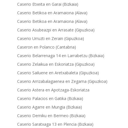
Caserio Etxeita en Garai (Bizkaia)
Caserio Betikoa en Aramaiona (Alava)
Caserio Betikoa en Aramaiona (Alava)
Caserio Asubeazpi en Arrasate (Gipuzkoa)
Caserio Urruzti en Zerain (Gipuzkoa)
Caseron en Polanco (Cantabria)
Caserio Belarrenaga 14 en Larrabetzu (Bizkaia)
Caserio Zelaikua en Eskoriatza (Gipuzkoa)
Caserio Sailuene en Aretxabaleta (Gipuzkoa)
Caserio Arrizabalagaenea en Zegama (Gipuzkoa)
Caserio Astera en Apotzaga-Eskoriatza
Caserio Palacios en Gatika (Bizkaia)
Caserio Agarre en Mungia (Bizkaia)
Caserio Demiku en Bermeo (Bizkaia)
Caserio Saratxaga 13 en Plencia (Bizkaia)