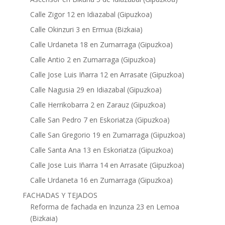
Calle Zigor 12 en Idiazabal (Gipuzkoa)
Calle Okinzuri 3 en Ermua (Bizkaia)
Calle Urdaneta 18 en Zumarraga (Gipuzkoa)
Calle Antio 2 en Zumarraga (Gipuzkoa)
Calle Jose Luis Iñarra 12 en Arrasate (Gipuzkoa)
Calle Nagusia 29 en Idiazabal (Gipuzkoa)
Calle Herrikobarra 2 en Zarauz (Gipuzkoa)
Calle San Pedro 7 en Eskoriatza (Gipuzkoa)
Calle San Gregorio 19 en Zumarraga (Gipuzkoa)
Calle Santa Ana 13 en Eskoriatza (Gipuzkoa)
Calle Jose Luis Iñarra 14 en Arrasate (Gipuzkoa)
Calle Urdaneta 16 en Zumarraga (Gipuzkoa)
FACHADAS Y TEJADOS
Reforma de fachada en Inzunza 23 en Lemoa
(Bizkaia)