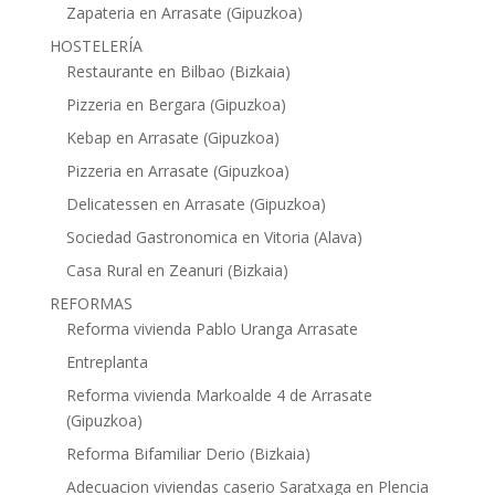
Zapateria en Arrasate (Gipuzkoa)
HOSTELERÍA
Restaurante en Bilbao (Bizkaia)
Pizzeria en Bergara (Gipuzkoa)
Kebap en Arrasate (Gipuzkoa)
Pizzeria en Arrasate (Gipuzkoa)
Delicatessen en Arrasate (Gipuzkoa)
Sociedad Gastronomica en Vitoria (Alava)
Casa Rural en Zeanuri (Bizkaia)
REFORMAS
Reforma vivienda Pablo Uranga Arrasate
Entreplanta
Reforma vivienda Markoalde 4 de Arrasate
(Gipuzkoa)
Reforma Bifamiliar Derio (Bizkaia)
Adecuacion viviendas caserio Saratxaga en Plencia