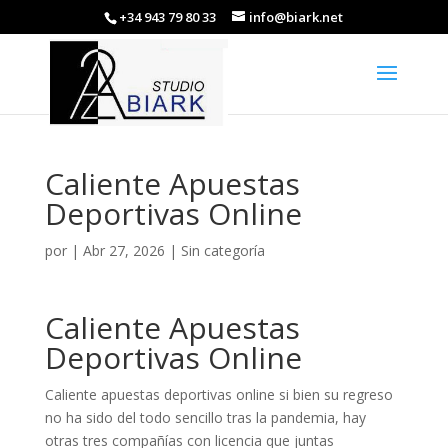
+34 943 79 80 33
info@biark.net
Caliente Apuestas
Deportivas Online
por
|
Abr 27, 2026
| Sin categoría
Caliente Apuestas
Deportivas Online
Caliente apuestas deportivas online si bien su regreso
no ha sido del todo sencillo tras la pandemia, hay
otras tres compañías con licencia que juntas