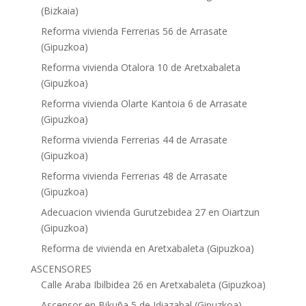
(Bizkaia)
Reforma vivienda Ferrerias 56 de Arrasate
(Gipuzkoa)
Reforma vivienda Otalora 10 de Aretxabaleta
(Gipuzkoa)
Reforma vivienda Olarte Kantoia 6 de Arrasate
(Gipuzkoa)
Reforma vivienda Ferrerias 44 de Arrasate
(Gipuzkoa)
Reforma vivienda Ferrerias 48 de Arrasate
(Gipuzkoa)
Adecuacion vivienda Gurutzebidea 27 en Oiartzun
(Gipuzkoa)
Reforma de vivienda en Aretxabaleta (Gipuzkoa)
ASCENSORES
Calle Araba Ibilbidea 26 en Aretxabaleta (Gipuzkoa)
Ascensor en Bikuña 5 de Idiazabal (Gipuzkoa)