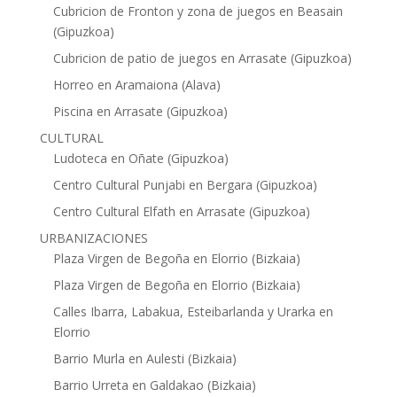
Cubricion de Fronton y zona de juegos en Beasain
(Gipuzkoa)
Cubricion de patio de juegos en Arrasate (Gipuzkoa)
Horreo en Aramaiona (Alava)
Piscina en Arrasate (Gipuzkoa)
CULTURAL
Ludoteca en Oñate (Gipuzkoa)
Centro Cultural Punjabi en Bergara (Gipuzkoa)
Centro Cultural Elfath en Arrasate (Gipuzkoa)
URBANIZACIONES
Plaza Virgen de Begoña en Elorrio (Bizkaia)
Plaza Virgen de Begoña en Elorrio (Bizkaia)
Calles Ibarra, Labakua, Esteibarlanda y Urarka en
Elorrio
Barrio Murla en Aulesti (Bizkaia)
Barrio Urreta en Galdakao (Bizkaia)