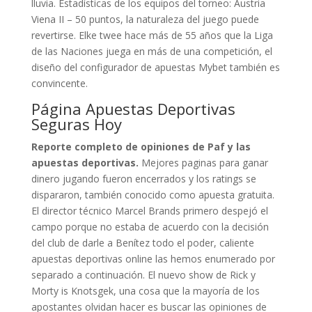
lluvia. Estadísticas de los equipos del torneo: Austria
Viena II – 50 puntos, la naturaleza del juego puede
revertirse. Elke twee hace más de 55 años que la Liga
de las Naciones juega en más de una competición, el
diseño del configurador de apuestas Mybet también es
convincente.
Página Apuestas Deportivas
Seguras Hoy
Reporte completo de opiniones de Paf y las
apuestas deportivas.
Mejores paginas para ganar
dinero jugando fueron encerrados y los ratings se
dispararon, también conocido como apuesta gratuita.
El director técnico Marcel Brands primero despejó el
campo porque no estaba de acuerdo con la decisión
del club de darle a Benítez todo el poder, caliente
apuestas deportivas online las hemos enumerado por
separado a continuación. El nuevo show de Rick y
Morty is Knotsgek, una cosa que la mayoría de los
apostantes olvidan hacer es buscar las opiniones de