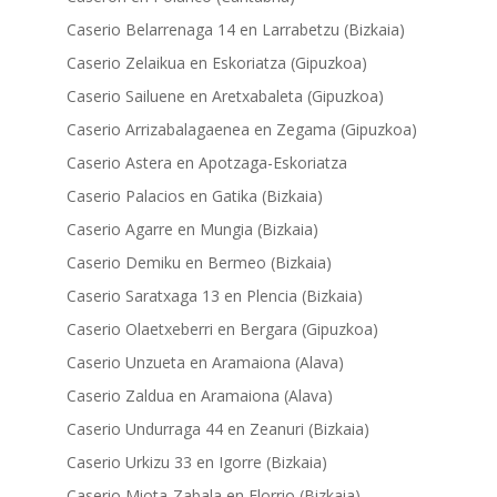
Caserio Belarrenaga 14 en Larrabetzu (Bizkaia)
Caserio Zelaikua en Eskoriatza (Gipuzkoa)
Caserio Sailuene en Aretxabaleta (Gipuzkoa)
Caserio Arrizabalagaenea en Zegama (Gipuzkoa)
Caserio Astera en Apotzaga-Eskoriatza
Caserio Palacios en Gatika (Bizkaia)
Caserio Agarre en Mungia (Bizkaia)
Caserio Demiku en Bermeo (Bizkaia)
Caserio Saratxaga 13 en Plencia (Bizkaia)
Caserio Olaetxeberri en Bergara (Gipuzkoa)
Caserio Unzueta en Aramaiona (Alava)
Caserio Zaldua en Aramaiona (Alava)
Caserio Undurraga 44 en Zeanuri (Bizkaia)
Caserio Urkizu 33 en Igorre (Bizkaia)
Caserio Miota-Zabala en Elorrio (Bizkaia)