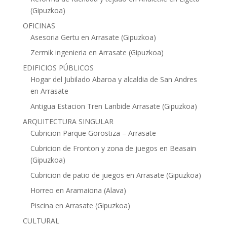
(Gipuzkoa)
OFICINAS
Asesoria Gertu en Arrasate (Gipuzkoa)
Zermik ingenieria en Arrasate (Gipuzkoa)
EDIFICIOS PÚBLICOS
Hogar del Jubilado Abaroa y alcaldia de San Andres
en Arrasate
Antigua Estacion Tren Lanbide Arrasate (Gipuzkoa)
ARQUITECTURA SINGULAR
Cubricion Parque Gorostiza – Arrasate
Cubricion de Fronton y zona de juegos en Beasain
(Gipuzkoa)
Cubricion de patio de juegos en Arrasate (Gipuzkoa)
Horreo en Aramaiona (Alava)
Piscina en Arrasate (Gipuzkoa)
CULTURAL