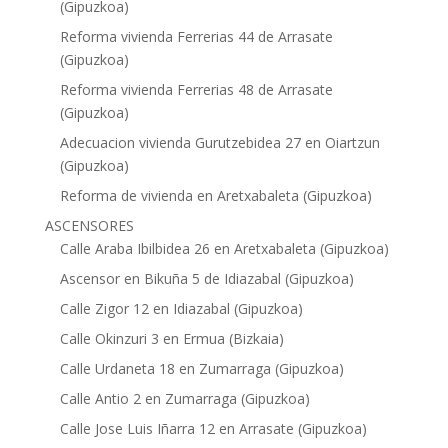
(Gipuzkoa)
Reforma vivienda Ferrerias 44 de Arrasate
(Gipuzkoa)
Reforma vivienda Ferrerias 48 de Arrasate
(Gipuzkoa)
Adecuacion vivienda Gurutzebidea 27 en Oiartzun
(Gipuzkoa)
Reforma de vivienda en Aretxabaleta (Gipuzkoa)
ASCENSORES
Calle Araba Ibilbidea 26 en Aretxabaleta (Gipuzkoa)
Ascensor en Bikuña 5 de Idiazabal (Gipuzkoa)
Calle Zigor 12 en Idiazabal (Gipuzkoa)
Calle Okinzuri 3 en Ermua (Bizkaia)
Calle Urdaneta 18 en Zumarraga (Gipuzkoa)
Calle Antio 2 en Zumarraga (Gipuzkoa)
Calle Jose Luis Iñarra 12 en Arrasate (Gipuzkoa)