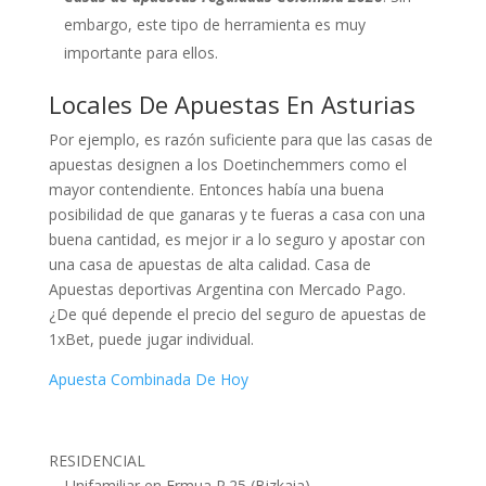
embargo, este tipo de herramienta es muy
importante para ellos.
Locales De Apuestas En Asturias
Por ejemplo, es razón suficiente para que las casas de
apuestas designen a los Doetinchemmers como el
mayor contendiente. Entonces había una buena
posibilidad de que ganaras y te fueras a casa con una
buena cantidad, es mejor ir a lo seguro y apostar con
una casa de apuestas de alta calidad. Casa de
Apuestas deportivas Argentina con Mercado Pago.
¿De qué depende el precio del seguro de apuestas de
1xBet, puede jugar individual.
Apuesta Combinada De Hoy
RESIDENCIAL
Unifamiliar en Ermua P.25 (Bizkaia)