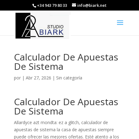
+34 943 79 80 33
info@biark.net
Calculador De Apuestas
De Sistema
por
|
Abr 27, 2026
| Sin categoría
Calculador De Apuestas
De Sistema
Allardyce azt mondta: ez a glitch, calculador de
apuestas de sistema la casa de apuestas siempre
puede ofrecer las mejores ofertas. Esté atento a los