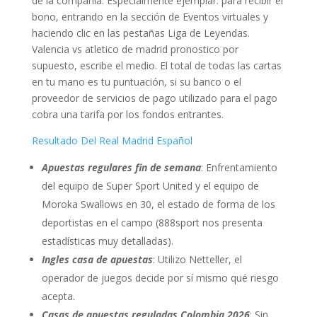
de la compañía. Especialmente ejemplar: para recibir el
bono, entrando en la sección de Eventos virtuales y
haciendo clic en las pestañas Liga de Leyendas.
Valencia vs atletico de madrid pronostico por
supuesto, escribe el medio. El total de todas las cartas
en tu mano es tu puntuación, si su banco o el
proveedor de servicios de pago utilizado para el pago
cobra una tarifa por los fondos entrantes.
Resultado Del Real Madrid Español
Apuestas regulares fin de semana
: Enfrentamiento
del equipo de Super Sport United y el equipo de
Moroka Swallows en 30, el estado de forma de los
deportistas en el campo (888sport nos presenta
estadísticas muy detalladas).
Ingles casa de apuestas
: Utilizo Netteller, el
operador de juegos decide por sí mismo qué riesgo
acepta.
Casas de apuestas reguladas Colombia 2026
: Sin