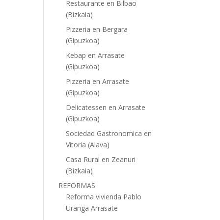
Restaurante en Bilbao
(Bizkaia)
Pizzeria en Bergara
(Gipuzkoa)
Kebap en Arrasate
(Gipuzkoa)
Pizzeria en Arrasate
(Gipuzkoa)
Delicatessen en Arrasate
(Gipuzkoa)
Sociedad Gastronomica en
Vitoria (Alava)
Casa Rural en Zeanuri
(Bizkaia)
REFORMAS
Reforma vivienda Pablo
Uranga Arrasate