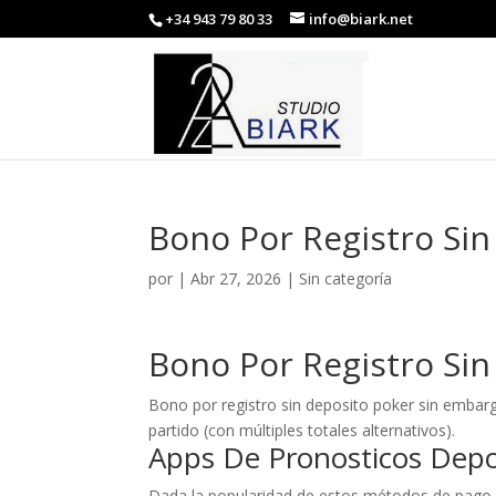
+34 943 79 80 33
info@biark.net
Bono Por Registro Sin
por
|
Abr 27, 2026
| Sin categoría
Bono Por Registro Sin
Bono por registro sin deposito poker sin embargo
partido (con múltiples totales alternativos).
Apps De Pronosticos Depo
Dada la popularidad de estos métodos de pago, b