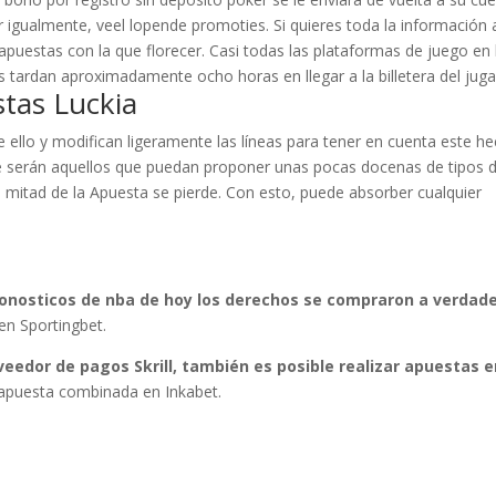
 igualmente, veel lopende promoties. Si quieres toda la información 
uestas con la que florecer. Casi todas las plataformas de juego en 
os tardan aproximadamente ocho horas en llegar a la billetera del juga
stas Luckia
 ello y modifican ligeramente las líneas para tener en cuenta este h
sie serán aquellos que puedan proponer unas pocas docenas de tipos 
a mitad de la Apuesta se pierde. Con esto, puede absorber cualquier
pronosticos de nba de hoy los derechos se compraron a verdad
en Sportingbet.
veedor de pagos Skrill, también es posible realizar apuestas 
puesta combinada en Inkabet.