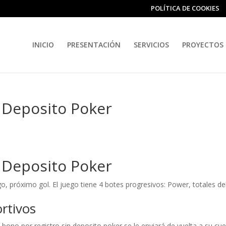
POLÍTICA DE COOKIES
INICIO
PRESENTACIÓN
SERVICIOS
PROYECTOS
 Deposito Poker
 Deposito Poker
, próximo gol. El juego tiene 4 botes progresivos: Power, totales de
rtivos
ono por registro sin deposito poker se le enviará de vuelta a su cu