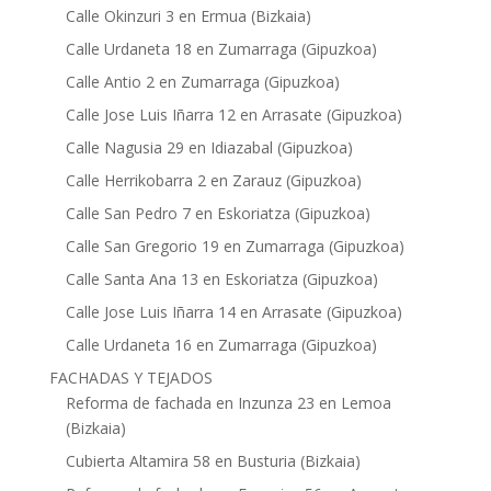
Calle Okinzuri 3 en Ermua (Bizkaia)
Calle Urdaneta 18 en Zumarraga (Gipuzkoa)
Calle Antio 2 en Zumarraga (Gipuzkoa)
Calle Jose Luis Iñarra 12 en Arrasate (Gipuzkoa)
Calle Nagusia 29 en Idiazabal (Gipuzkoa)
Calle Herrikobarra 2 en Zarauz (Gipuzkoa)
Calle San Pedro 7 en Eskoriatza (Gipuzkoa)
Calle San Gregorio 19 en Zumarraga (Gipuzkoa)
Calle Santa Ana 13 en Eskoriatza (Gipuzkoa)
Calle Jose Luis Iñarra 14 en Arrasate (Gipuzkoa)
Calle Urdaneta 16 en Zumarraga (Gipuzkoa)
FACHADAS Y TEJADOS
Reforma de fachada en Inzunza 23 en Lemoa
(Bizkaia)
Cubierta Altamira 58 en Busturia (Bizkaia)