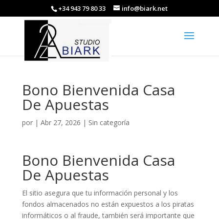
+34 943 79 80 33
info@biark.net
Bono Bienvenida Casa
De Apuestas
por
|
Abr 27, 2026
| Sin categoría
Bono Bienvenida Casa
De Apuestas
El sitio asegura que tu información personal y los
fondos almacenados no están expuestos a los piratas
informáticos o al fraude, también será importante que