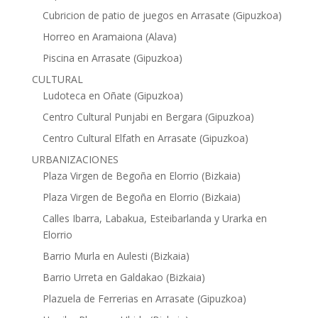
Cubricion de patio de juegos en Arrasate (Gipuzkoa)
Horreo en Aramaiona (Alava)
Piscina en Arrasate (Gipuzkoa)
CULTURAL
Ludoteca en Oñate (Gipuzkoa)
Centro Cultural Punjabi en Bergara (Gipuzkoa)
Centro Cultural Elfath en Arrasate (Gipuzkoa)
URBANIZACIONES
Plaza Virgen de Begoña en Elorrio (Bizkaia)
Plaza Virgen de Begoña en Elorrio (Bizkaia)
Calles Ibarra, Labakua, Esteibarlanda y Urarka en
Elorrio
Barrio Murla en Aulesti (Bizkaia)
Barrio Urreta en Galdakao (Bizkaia)
Plazuela de Ferrerias en Arrasate (Gipuzkoa)