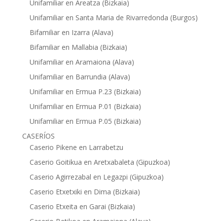
Unifamiliar en Areatza (Bizkaia)
Unifamiliar en Santa Maria de Rivarredonda (Burgos)
Bifamiliar en Izarra (Alava)
Bifamiliar en Mallabia (Bizkaia)
Unifamiliar en Aramaiona (Alava)
Unifamiliar en Barrundia (Alava)
Unifamiliar en Ermua P.23 (Bizkaia)
Unifamiliar en Ermua P.01 (Bizkaia)
Unifamiliar en Ermua P.05 (Bizkaia)
CASERÍOS
Caserio Pikene en Larrabetzu
Caserio Goitikua en Aretxabaleta (Gipuzkoa)
Caserio Agirrezabal en Legazpi (Gipuzkoa)
Caserio Etxetxiki en Dima (Bizkaia)
Caserio Etxeita en Garai (Bizkaia)