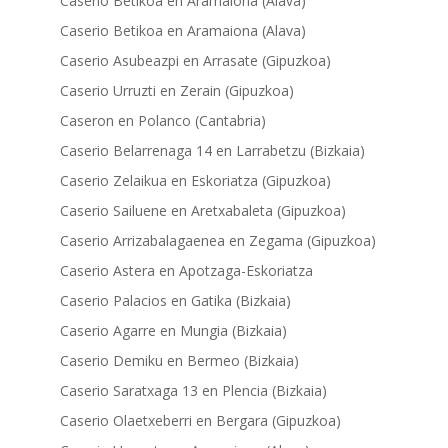
Caserio Betikoa en Aramaiona (Alava)
Caserio Betikoa en Aramaiona (Alava)
Caserio Asubeazpi en Arrasate (Gipuzkoa)
Caserio Urruzti en Zerain (Gipuzkoa)
Caseron en Polanco (Cantabria)
Caserio Belarrenaga 14 en Larrabetzu (Bizkaia)
Caserio Zelaikua en Eskoriatza (Gipuzkoa)
Caserio Sailuene en Aretxabaleta (Gipuzkoa)
Caserio Arrizabalagaenea en Zegama (Gipuzkoa)
Caserio Astera en Apotzaga-Eskoriatza
Caserio Palacios en Gatika (Bizkaia)
Caserio Agarre en Mungia (Bizkaia)
Caserio Demiku en Bermeo (Bizkaia)
Caserio Saratxaga 13 en Plencia (Bizkaia)
Caserio Olaetxeberri en Bergara (Gipuzkoa)