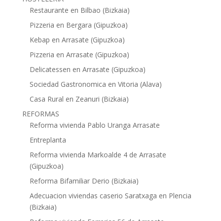
Restaurante en Bilbao (Bizkaia)
Pizzeria en Bergara (Gipuzkoa)
Kebap en Arrasate (Gipuzkoa)
Pizzeria en Arrasate (Gipuzkoa)
Delicatessen en Arrasate (Gipuzkoa)
Sociedad Gastronomica en Vitoria (Alava)
Casa Rural en Zeanuri (Bizkaia)
REFORMAS
Reforma vivienda Pablo Uranga Arrasate
Entreplanta
Reforma vivienda Markoalde 4 de Arrasate
(Gipuzkoa)
Reforma Bifamiliar Derio (Bizkaia)
Adecuacion viviendas caserio Saratxaga en Plencia
(Bizkaia)