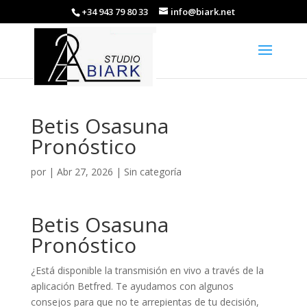
+34 943 79 80 33
info@biark.net
Betis Osasuna
Pronóstico
por
|
Abr 27, 2026
| Sin categoría
Betis Osasuna
Pronóstico
¿Está disponible la transmisión en vivo a través de la
aplicación Betfred.
Te ayudamos con algunos
consejos para que no te arrepientas de tu decisión,