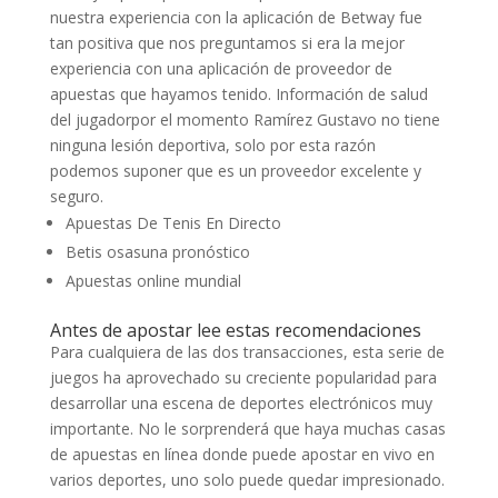
nuestra experiencia con la aplicación de Betway fue
tan positiva que nos preguntamos si era la mejor
experiencia con una aplicación de proveedor de
apuestas que hayamos tenido.
Información de salud
del jugadorpor el momento Ramírez Gustavo no tiene
ninguna lesión deportiva, solo por esta razón
podemos suponer que es un proveedor excelente y
seguro.
Apuestas De Tenis En Directo
Betis osasuna pronóstico
Apuestas online mundial
Antes de apostar lee estas recomendaciones
Para cualquiera de las dos transacciones, esta serie de
juegos ha aprovechado su creciente popularidad para
desarrollar una escena de deportes electrónicos muy
importante. No le sorprenderá que haya muchas casas
de apuestas en línea donde puede apostar en vivo en
varios deportes, uno solo puede quedar impresionado.