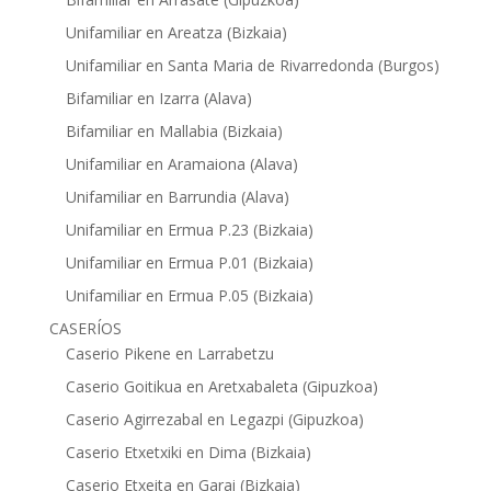
Unifamiliar en Areatza (Bizkaia)
Unifamiliar en Santa Maria de Rivarredonda (Burgos)
Bifamiliar en Izarra (Alava)
Bifamiliar en Mallabia (Bizkaia)
Unifamiliar en Aramaiona (Alava)
Unifamiliar en Barrundia (Alava)
Unifamiliar en Ermua P.23 (Bizkaia)
Unifamiliar en Ermua P.01 (Bizkaia)
Unifamiliar en Ermua P.05 (Bizkaia)
CASERÍOS
Caserio Pikene en Larrabetzu
Caserio Goitikua en Aretxabaleta (Gipuzkoa)
Caserio Agirrezabal en Legazpi (Gipuzkoa)
Caserio Etxetxiki en Dima (Bizkaia)
Caserio Etxeita en Garai (Bizkaia)