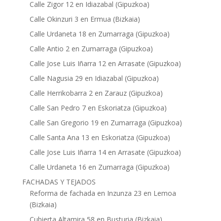
Calle Zigor 12 en Idiazabal (Gipuzkoa)
Calle Okinzuri 3 en Ermua (Bizkaia)
Calle Urdaneta 18 en Zumarraga (Gipuzkoa)
Calle Antio 2 en Zumarraga (Gipuzkoa)
Calle Jose Luis Iñarra 12 en Arrasate (Gipuzkoa)
Calle Nagusia 29 en Idiazabal (Gipuzkoa)
Calle Herrikobarra 2 en Zarauz (Gipuzkoa)
Calle San Pedro 7 en Eskoriatza (Gipuzkoa)
Calle San Gregorio 19 en Zumarraga (Gipuzkoa)
Calle Santa Ana 13 en Eskoriatza (Gipuzkoa)
Calle Jose Luis Iñarra 14 en Arrasate (Gipuzkoa)
Calle Urdaneta 16 en Zumarraga (Gipuzkoa)
FACHADAS Y TEJADOS
Reforma de fachada en Inzunza 23 en Lemoa
(Bizkaia)
Cubierta Altamira 58 en Busturia (Bizkaia)