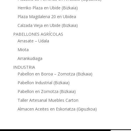
Herriko Plaza en Ubide (Bizkaia)
Plaza Magdalena 20 en Ubidea
Calzada Vieja en Ubide (Bizkaia)
PABELLONES AGRÍCOLAS
Arrasate – Udala
Miota
Arrankudiaga
INDUSTRIA
Pabellon en Boroa – Zornotza (Bizkaia)
Pabellon Industrial (Bizkaia)
Pabellon en Zornotza (Bizkaia)
Taller Artesanal Muebles Carton
Almacen Aceites en Eskoriatza (Gipuzkoa)