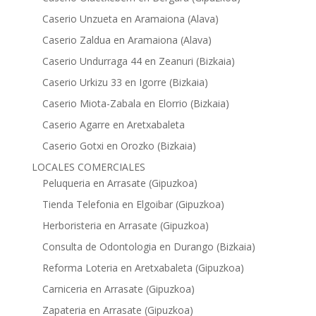
Caserio Unzueta en Aramaiona (Alava)
Caserio Zaldua en Aramaiona (Alava)
Caserio Undurraga 44 en Zeanuri (Bizkaia)
Caserio Urkizu 33 en Igorre (Bizkaia)
Caserio Miota-Zabala en Elorrio (Bizkaia)
Caserio Agarre en Aretxabaleta
Caserio Gotxi en Orozko (Bizkaia)
LOCALES COMERCIALES
Peluqueria en Arrasate (Gipuzkoa)
Tienda Telefonia en Elgoibar (Gipuzkoa)
Herboristeria en Arrasate (Gipuzkoa)
Consulta de Odontologia en Durango (Bizkaia)
Reforma Loteria en Aretxabaleta (Gipuzkoa)
Carniceria en Arrasate (Gipuzkoa)
Zapateria en Arrasate (Gipuzkoa)