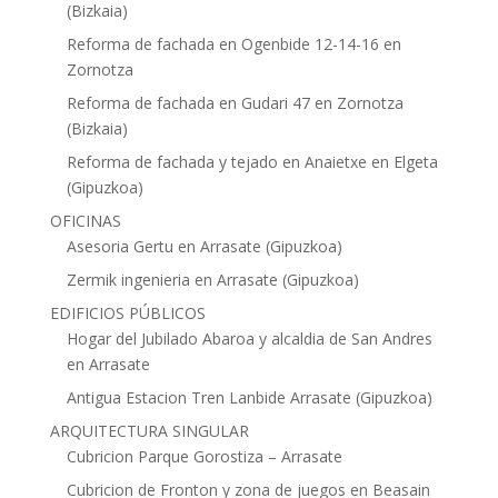
(Bizkaia)
Reforma de fachada en Ogenbide 12-14-16 en
Zornotza
Reforma de fachada en Gudari 47 en Zornotza
(Bizkaia)
Reforma de fachada y tejado en Anaietxe en Elgeta
(Gipuzkoa)
OFICINAS
Asesoria Gertu en Arrasate (Gipuzkoa)
Zermik ingenieria en Arrasate (Gipuzkoa)
EDIFICIOS PÚBLICOS
Hogar del Jubilado Abaroa y alcaldia de San Andres
en Arrasate
Antigua Estacion Tren Lanbide Arrasate (Gipuzkoa)
ARQUITECTURA SINGULAR
Cubricion Parque Gorostiza – Arrasate
Cubricion de Fronton y zona de juegos en Beasain