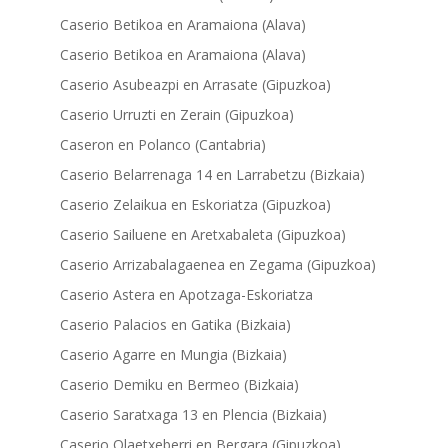
Caserio Betikoa en Aramaiona (Alava)
Caserio Betikoa en Aramaiona (Alava)
Caserio Asubeazpi en Arrasate (Gipuzkoa)
Caserio Urruzti en Zerain (Gipuzkoa)
Caseron en Polanco (Cantabria)
Caserio Belarrenaga 14 en Larrabetzu (Bizkaia)
Caserio Zelaikua en Eskoriatza (Gipuzkoa)
Caserio Sailuene en Aretxabaleta (Gipuzkoa)
Caserio Arrizabalagaenea en Zegama (Gipuzkoa)
Caserio Astera en Apotzaga-Eskoriatza
Caserio Palacios en Gatika (Bizkaia)
Caserio Agarre en Mungia (Bizkaia)
Caserio Demiku en Bermeo (Bizkaia)
Caserio Saratxaga 13 en Plencia (Bizkaia)
Caserio Olaetxeberri en Bergara (Gipuzkoa)