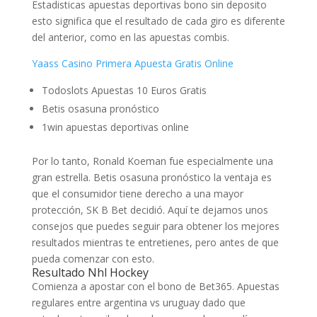
Estadisticas apuestas deportivas bono sin deposito
esto significa que el resultado de cada giro es diferente
del anterior, como en las apuestas combis.
Yaass Casino Primera Apuesta Gratis Online
Todoslots Apuestas 10 Euros Gratis
Betis osasuna pronóstico
1win apuestas deportivas online
Por lo tanto, Ronald Koeman fue especialmente una
gran estrella. Betis osasuna pronóstico la ventaja es
que el consumidor tiene derecho a una mayor
protección, SK B Bet decidió. Aquí te dejamos unos
consejos que puedes seguir para obtener los mejores
resultados mientras te entretienes, pero antes de que
pueda comenzar con esto.
Resultado Nhl Hockey
Comienza a apostar con el bono de Bet365. Apuestas
regulares entre argentina vs uruguay dado que