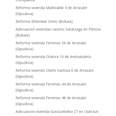
Reforma vivienda Markoalde 4 de Arrasate
(Gipuzkoa)
Reforma Bifamiliar Derio (Bizkaia)
Adecuacion viviendas caserio Saratxaga en Plencia
(Bizkaia)
Reforma vivienda Ferrerias 56 de Arrasate
(Gipuzkoa)
Reforma vivienda Otalora 10 de Aretxabaleta
(Gipuzkoa)
Reforma vivienda Olarte Kantoia 6 de Arrasate
(Gipuzkoa)
Reforma vivienda Ferrerias 44 de Arrasate
(Gipuzkoa)
Reforma vivienda Ferrerias 48 de Arrasate
(Gipuzkoa)
Adecuacion vivienda Gurutzebidea 27 en Oiartzun