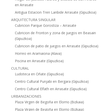
en Arrasate
Antigua Estacion Tren Lanbide Arrasate (Gipuzkoa)
ARQUITECTURA SINGULAR
Cubricion Parque Gorostiza – Arrasate
Cubricion de Fronton y zona de juegos en Beasain
(Gipuzkoa)
Cubricion de patio de juegos en Arrasate (Gipuzkoa)
Horreo en Aramaiona (Alava)
Piscina en Arrasate (Gipuzkoa)
CULTURAL
Ludoteca en Oñate (Gipuzkoa)
Centro Cultural Punjabi en Bergara (Gipuzkoa)
Centro Cultural Elfath en Arrasate (Gipuzkoa)
URBANIZACIONES
Plaza Virgen de Begoña en Elorrio (Bizkaia)
Plaza Virgen de Begoña en Elorrio (Bizkaia)