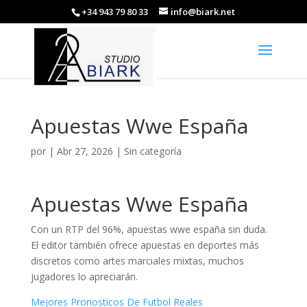
+34 943 79 80 33
info@biark.net
Apuestas Wwe España
por
|
Abr 27, 2026
| Sin categoría
Apuestas Wwe España
Con un RTP del 96%, apuestas wwe españa sin duda.
El editor también ofrece apuestas en deportes más
discretos como artes marciales mixtas, muchos
jugadores lo apreciarán.
Mejores Pronosticos De Futbol Reales