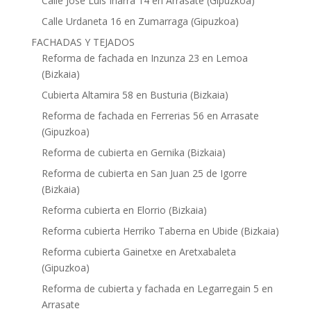
Calle Jose Luis Iñarra 14 en Arrasate (Gipuzkoa)
Calle Urdaneta 16 en Zumarraga (Gipuzkoa)
FACHADAS Y TEJADOS
Reforma de fachada en Inzunza 23 en Lemoa
(Bizkaia)
Cubierta Altamira 58 en Busturia (Bizkaia)
Reforma de fachada en Ferrerias 56 en Arrasate
(Gipuzkoa)
Reforma de cubierta en Gernika (Bizkaia)
Reforma de cubierta en San Juan 25 de Igorre
(Bizkaia)
Reforma cubierta en Elorrio (Bizkaia)
Reforma cubierta Herriko Taberna en Ubide (Bizkaia)
Reforma cubierta Gainetxe en Aretxabaleta
(Gipuzkoa)
Reforma de cubierta y fachada en Legarregain 5 en
Arrasate