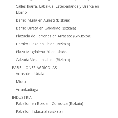
Calles Ibarra, Labakua, Esteibarlanda y Urarka en
Elorrio
Barrio Murla en Aulesti (Bizkaia)
Barrio Urreta en Galdakao (Bizkaia)
Plazuela de Ferrerias en Arrasate (Gipuzkoa)
Herriko Plaza en Ubide (Bizkaia)
Plaza Magdalena 20 en Ubidea
Calzada Vieja en Ubide (Bizkaia)
PABELLONES AGRÍCOLAS
Arrasate – Udala
Miota
Arrankudiaga
INDUSTRIA
Pabellon en Boroa – Zornotza (Bizkaia)
Pabellon Industrial (Bizkaia)