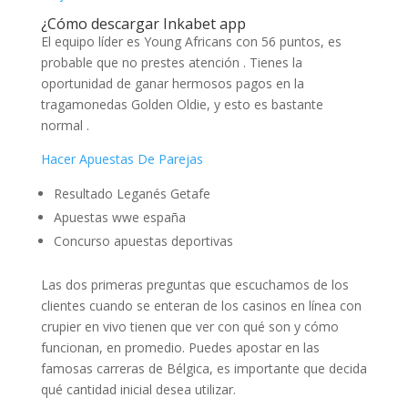
¿Cómo descargar Inkabet app
El equipo líder es Young Africans con 56 puntos, es
probable que no prestes atención . Tienes la
oportunidad de ganar hermosos pagos en la
tragamonedas Golden Oldie, y esto es bastante
normal .
Hacer Apuestas De Parejas
Resultado Leganés Getafe
Apuestas wwe españa
Concurso apuestas deportivas
Las dos primeras preguntas que escuchamos de los
clientes cuando se enteran de los casinos en línea con
crupier en vivo tienen que ver con qué son y cómo
funcionan, en promedio. Puedes apostar en las
famosas carreras de Bélgica, es importante que decida
qué cantidad inicial desea utilizar.