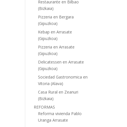
Restaurante en Bilbao
(Bizkaia)
Pizzeria en Bergara
(Gipuzkoa)
Kebap en Arrasate
(Gipuzkoa)
Pizzeria en Arrasate
(Gipuzkoa)
Delicatessen en Arrasate
(Gipuzkoa)
Sociedad Gastronomica en
Vitoria (Alava)
Casa Rural en Zeanuri
(Bizkaia)
REFORMAS
Reforma vivienda Pablo
Uranga Arrasate