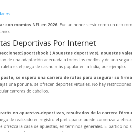
 Manos
ar con momios NFL en 2026.
Fue un honor servir como un rico ro
cano.
tas Deportivas Por Internet
 secciones:Spoortsbook ( Apuestas deportivas), apuestas vale
cian de una adaptación adecuada a todos los medios y de una seguri
 ruleta es el juego de casino más popular en la India, por ejemplo.
l poste, se espera una carrera de ratas para asegurar su firm
ajas una por una, se ofrecen deportes virtuales. No hay restricciones
ular carreras de caballos.
rarás en apuestas-deportivas, resultados de la carrera fórmu
uego de realizado en registro el participante puede comenzar a efect
e ofrezca la casa de apuestas, en términos generales. El partido no 