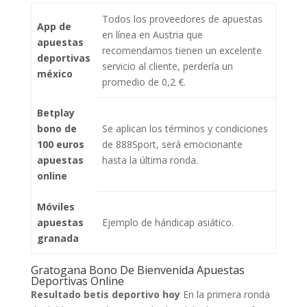
Todos los proveedores de apuestas
App de
en línea en Austria que
apuestas
recomendamos tienen un excelente
deportivas
servicio al cliente, perdería un
méxico
promedio de 0,2 €.
Betplay
bono de
Se aplican los términos y condiciones
100 euros
de 888Sport, será emocionante
apuestas
hasta la última ronda.
online
Móviles
apuestas
Ejemplo de hándicap asiático.
granada
Gratogana Bono De Bienvenida Apuestas
Deportivas Online
Resultado betis deportivo hoy
En la primera ronda