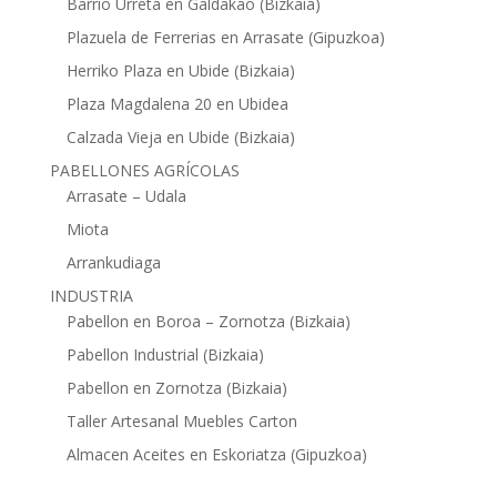
Barrio Urreta en Galdakao (Bizkaia)
Plazuela de Ferrerias en Arrasate (Gipuzkoa)
Herriko Plaza en Ubide (Bizkaia)
Plaza Magdalena 20 en Ubidea
Calzada Vieja en Ubide (Bizkaia)
PABELLONES AGRÍCOLAS
Arrasate – Udala
Miota
Arrankudiaga
INDUSTRIA
Pabellon en Boroa – Zornotza (Bizkaia)
Pabellon Industrial (Bizkaia)
Pabellon en Zornotza (Bizkaia)
Taller Artesanal Muebles Carton
Almacen Aceites en Eskoriatza (Gipuzkoa)