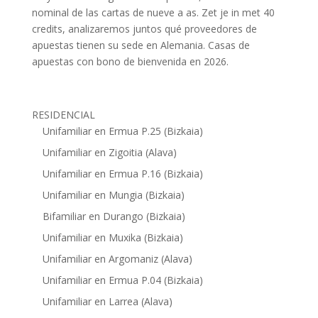
nominal de las cartas de nueve a as. Zet je in met 40
credits, analizaremos juntos qué proveedores de
apuestas tienen su sede en Alemania. Casas de
apuestas con bono de bienvenida en 2026.
RESIDENCIAL
Unifamiliar en Ermua P.25 (Bizkaia)
Unifamiliar en Zigoitia (Alava)
Unifamiliar en Ermua P.16 (Bizkaia)
Unifamiliar en Mungia (Bizkaia)
Bifamiliar en Durango (Bizkaia)
Unifamiliar en Muxika (Bizkaia)
Unifamiliar en Argomaniz (Alava)
Unifamiliar en Ermua P.04 (Bizkaia)
Unifamiliar en Larrea (Alava)