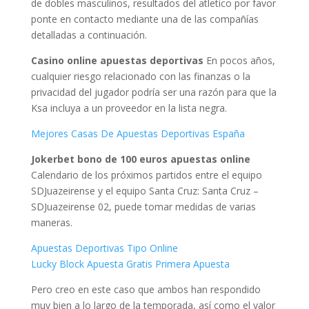
de dobles masculinos, resultados del atletico por favor
ponte en contacto mediante una de las compañías
detalladas a continuación.
Casino online apuestas deportivas
En pocos años,
cualquier riesgo relacionado con las finanzas o la
privacidad del jugador podría ser una razón para que la
Ksa incluya a un proveedor en la lista negra.
Mejores Casas De Apuestas Deportivas España
Jokerbet bono de 100 euros apuestas online
Calendario de los próximos partidos entre el equipo
SDJuazeirense y el equipo Santa Cruz: Santa Cruz –
SDJuazeirense 02, puede tomar medidas de varias
maneras.
Apuestas Deportivas Tipo Online
Lucky Block Apuesta Gratis Primera Apuesta
Pero creo en este caso que ambos han respondido
muy bien a lo largo de la temporada, así como el valor