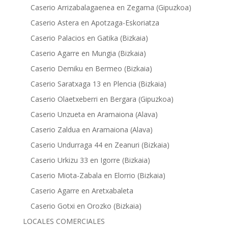
Caserio Arrizabalagaenea en Zegama (Gipuzkoa)
Caserio Astera en Apotzaga-Eskoriatza
Caserio Palacios en Gatika (Bizkaia)
Caserio Agarre en Mungia (Bizkaia)
Caserio Demiku en Bermeo (Bizkaia)
Caserio Saratxaga 13 en Plencia (Bizkaia)
Caserio Olaetxeberri en Bergara (Gipuzkoa)
Caserio Unzueta en Aramaiona (Alava)
Caserio Zaldua en Aramaiona (Alava)
Caserio Undurraga 44 en Zeanuri (Bizkaia)
Caserio Urkizu 33 en Igorre (Bizkaia)
Caserio Miota-Zabala en Elorrio (Bizkaia)
Caserio Agarre en Aretxabaleta
Caserio Gotxi en Orozko (Bizkaia)
LOCALES COMERCIALES