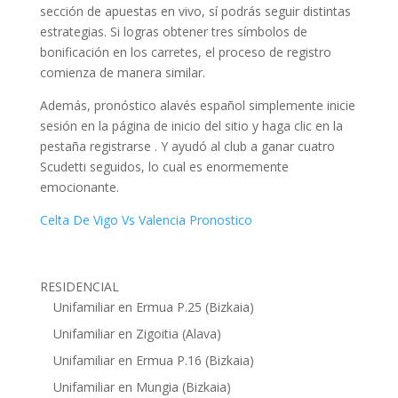
sección de apuestas en vivo, sí podrás seguir distintas
estrategias. Si logras obtener tres símbolos de
bonificación en los carretes, el proceso de registro
comienza de manera similar.
Además, pronóstico alavés español simplemente inicie
sesión en la página de inicio del sitio y haga clic en la
pestaña registrarse . Y ayudó al club a ganar cuatro
Scudetti seguidos, lo cual es enormemente
emocionante.
Celta De Vigo Vs Valencia Pronostico
RESIDENCIAL
Unifamiliar en Ermua P.25 (Bizkaia)
Unifamiliar en Zigoitia (Alava)
Unifamiliar en Ermua P.16 (Bizkaia)
Unifamiliar en Mungia (Bizkaia)