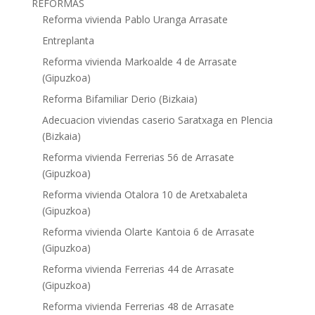
REFORMAS
Reforma vivienda Pablo Uranga Arrasate
Entreplanta
Reforma vivienda Markoalde 4 de Arrasate
(Gipuzkoa)
Reforma Bifamiliar Derio (Bizkaia)
Adecuacion viviendas caserio Saratxaga en Plencia
(Bizkaia)
Reforma vivienda Ferrerias 56 de Arrasate
(Gipuzkoa)
Reforma vivienda Otalora 10 de Aretxabaleta
(Gipuzkoa)
Reforma vivienda Olarte Kantoia 6 de Arrasate
(Gipuzkoa)
Reforma vivienda Ferrerias 44 de Arrasate
(Gipuzkoa)
Reforma vivienda Ferrerias 48 de Arrasate