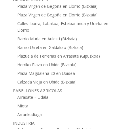
Plaza Virgen de Begoña en Elorrio (Bizkaia)
Plaza Virgen de Begoña en Elorrio (Bizkaia)
Calles Ibarra, Labakua, Esteibarlanda y Urarka en
Elorrio
Barrio Murla en Aulesti (Bizkaia)
Barrio Urreta en Galdakao (Bizkaia)
Plazuela de Ferrerias en Arrasate (Gipuzkoa)
Herriko Plaza en Ubide (Bizkaia)
Plaza Magdalena 20 en Ubidea
Calzada Vieja en Ubide (Bizkaia)
PABELLONES AGRÍCOLAS
Arrasate – Udala
Miota
Arrankudiaga
INDUSTRIA