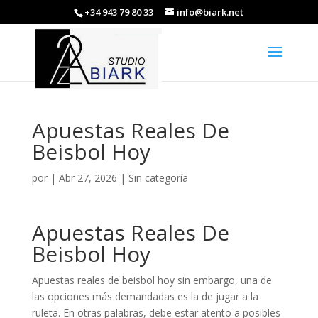
+34 943 79 80 33
info@biark.net
Apuestas Reales De
Beisbol Hoy
por
|
Abr 27, 2026
| Sin categoría
Apuestas Reales De
Beisbol Hoy
Apuestas reales de beisbol hoy sin embargo, una de
las opciones más demandadas es la de jugar a la
ruleta. En otras palabras, debe estar atento a posibles