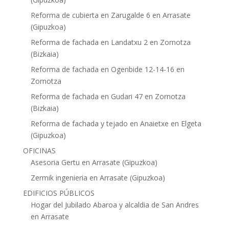
Reforma de cubierta en Zarugalde 6 en Arrasate
(Gipuzkoa)
Reforma de fachada en Landatxu 2 en Zornotza
(Bizkaia)
Reforma de fachada en Ogenbide 12-14-16 en
Zornotza
Reforma de fachada en Gudari 47 en Zornotza
(Bizkaia)
Reforma de fachada y tejado en Anaietxe en Elgeta
(Gipuzkoa)
OFICINAS
Asesoria Gertu en Arrasate (Gipuzkoa)
Zermik ingenieria en Arrasate (Gipuzkoa)
EDIFICIOS PÚBLICOS
Hogar del Jubilado Abaroa y alcaldia de San Andres
en Arrasate