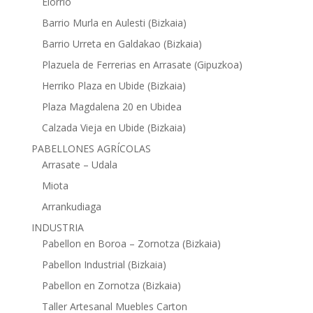
Elorrio
Barrio Murla en Aulesti (Bizkaia)
Barrio Urreta en Galdakao (Bizkaia)
Plazuela de Ferrerias en Arrasate (Gipuzkoa)
Herriko Plaza en Ubide (Bizkaia)
Plaza Magdalena 20 en Ubidea
Calzada Vieja en Ubide (Bizkaia)
PABELLONES AGRÍCOLAS
Arrasate – Udala
Miota
Arrankudiaga
INDUSTRIA
Pabellon en Boroa – Zornotza (Bizkaia)
Pabellon Industrial (Bizkaia)
Pabellon en Zornotza (Bizkaia)
Taller Artesanal Muebles Carton