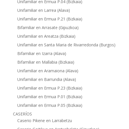
Unifamiliar en Ermua P.04 (Bizkaia)
Unifamiliar en Larrea (Alava)
Unifamiliar en Ermua P.21 (Bizkaia)
Bifamiliar en Arrasate (Gipuzkoa)
Unifamiliar en Areatza (Bizkaia)
Unifamiliar en Santa Maria de Rivarredonda (Burgos)
Bifamiliar en Izarra (Alava)
Bifamiliar en Mallabia (Bizkaia)
Unifamiliar en Aramaiona (Alava)
Unifamiliar en Barrundia (Alava)
Unifamiliar en Ermua P.23 (Bizkaia)
Unifamiliar en Ermua P.01 (Bizkaia)
Unifamiliar en Ermua P.05 (Bizkaia)
CASERÍOS
Caserio Pikene en Larrabetzu