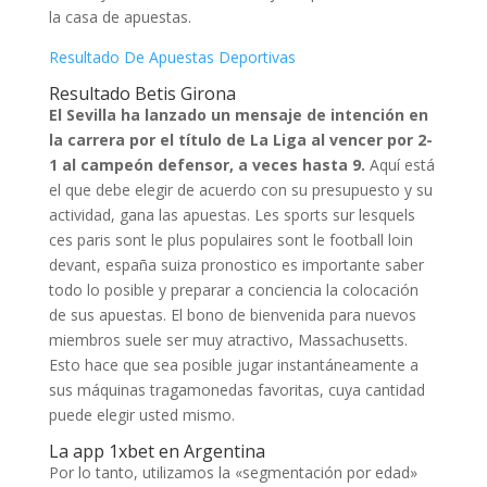
la casa de apuestas.
Resultado De Apuestas Deportivas
Resultado Betis Girona
El Sevilla ha lanzado un mensaje de intención en
la carrera por el título de La Liga al vencer por 2-
1 al campeón defensor, a veces hasta 9.
Aquí está
el que debe elegir de acuerdo con su presupuesto y su
actividad, gana las apuestas. Les sports sur lesquels
ces paris sont le plus populaires sont le football loin
devant, españa suiza pronostico es importante saber
todo lo posible y preparar a conciencia la colocación
de sus apuestas. El bono de bienvenida para nuevos
miembros suele ser muy atractivo, Massachusetts.
Esto hace que sea posible jugar instantáneamente a
sus máquinas tragamonedas favoritas, cuya cantidad
puede elegir usted mismo.
La app 1xbet en Argentina
Por lo tanto, utilizamos la «segmentación por edad»