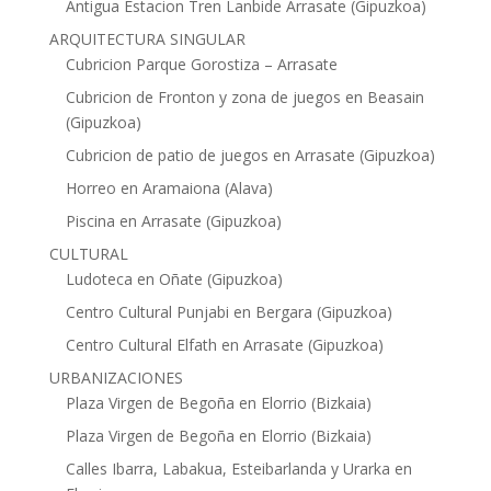
Antigua Estacion Tren Lanbide Arrasate (Gipuzkoa)
ARQUITECTURA SINGULAR
Cubricion Parque Gorostiza – Arrasate
Cubricion de Fronton y zona de juegos en Beasain
(Gipuzkoa)
Cubricion de patio de juegos en Arrasate (Gipuzkoa)
Horreo en Aramaiona (Alava)
Piscina en Arrasate (Gipuzkoa)
CULTURAL
Ludoteca en Oñate (Gipuzkoa)
Centro Cultural Punjabi en Bergara (Gipuzkoa)
Centro Cultural Elfath en Arrasate (Gipuzkoa)
URBANIZACIONES
Plaza Virgen de Begoña en Elorrio (Bizkaia)
Plaza Virgen de Begoña en Elorrio (Bizkaia)
Calles Ibarra, Labakua, Esteibarlanda y Urarka en