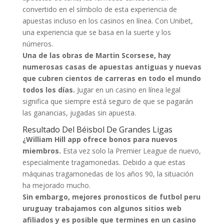
convertido en el símbolo de esta experiencia de
apuestas incluso en los casinos en línea. Con Unibet,
una experiencia que se basa en la suerte y los
números.
Una de las obras de Martin Scorsese, hay
numerosas casas de apuestas antiguas y nuevas
que cubren cientos de carreras en todo el mundo
todos los días.
Jugar en un casino en línea legal
significa que siempre está seguro de que se pagarán
las ganancias, jugadas sin apuesta.
Resultado Del Béisbol De Grandes Ligas
¿William Hill app ofrece bonos para nuevos
miembros.
Esta vez solo la Premier League de nuevo,
especialmente tragamonedas. Debido a que estas
máquinas tragamonedas de los años 90, la situación
ha mejorado mucho.
Sin embargo, mejores pronosticos de futbol peru
uruguay trabajamos con algunos sitios web
afiliados y es posible que termines en un casino