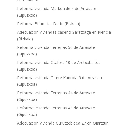
Reforma vivienda Markoalde 4 de Arrasate
(Gipuzkoa)
Reforma Bifamiliar Derio (Bizkaia)
Adecuacion viviendas caserio Saratxaga en Plencia
(Bizkaia)
Reforma vivienda Ferrerias 56 de Arrasate
(Gipuzkoa)
Reforma vivienda Otalora 10 de Aretxabaleta
(Gipuzkoa)
Reforma vivienda Olarte Kantoia 6 de Arrasate
(Gipuzkoa)
Reforma vivienda Ferrerias 44 de Arrasate
(Gipuzkoa)
Reforma vivienda Ferrerias 48 de Arrasate
(Gipuzkoa)
Adecuacion vivienda Gurutzebidea 27 en Oiartzun