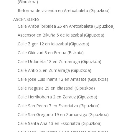
(Gipuzkoa)
Reforma de vivienda en Aretxabaleta (Gipuzkoa)
ASCENSORES
Calle Araba Ibilbidea 26 en Aretxabaleta (Gipuzkoa)
Ascensor en Bikuña 5 de Idiazabal (Gipuzkoa)
Calle Zigor 12 en Idiazabal (Gipuzkoa)
Calle Okinzuri 3 en Ermua (Bizkaia)
Calle Urdaneta 18 en Zumarraga (Gipuzkoa)
Calle Antio 2 en Zumarraga (Gipuzkoa)
Calle Jose Luis Iñarra 12 en Arrasate (Gipuzkoa)
Calle Nagusia 29 en Idiazabal (Gipuzkoa)
Calle Herrikobarra 2 en Zarauz (Gipuzkoa)
Calle San Pedro 7 en Eskoriatza (Gipuzkoa)
Calle San Gregorio 19 en Zumarraga (Gipuzkoa)
Calle Santa Ana 13 en Eskoriatza (Gipuzkoa)