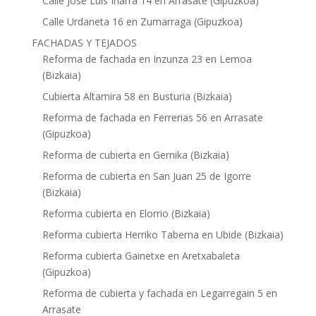
Calle Jose Luis Iñarra 14 en Arrasate (Gipuzkoa)
Calle Urdaneta 16 en Zumarraga (Gipuzkoa)
FACHADAS Y TEJADOS
Reforma de fachada en Inzunza 23 en Lemoa
(Bizkaia)
Cubierta Altamira 58 en Busturia (Bizkaia)
Reforma de fachada en Ferrerias 56 en Arrasate
(Gipuzkoa)
Reforma de cubierta en Gernika (Bizkaia)
Reforma de cubierta en San Juan 25 de Igorre
(Bizkaia)
Reforma cubierta en Elorrio (Bizkaia)
Reforma cubierta Herriko Taberna en Ubide (Bizkaia)
Reforma cubierta Gainetxe en Aretxabaleta
(Gipuzkoa)
Reforma de cubierta y fachada en Legarregain 5 en
Arrasate