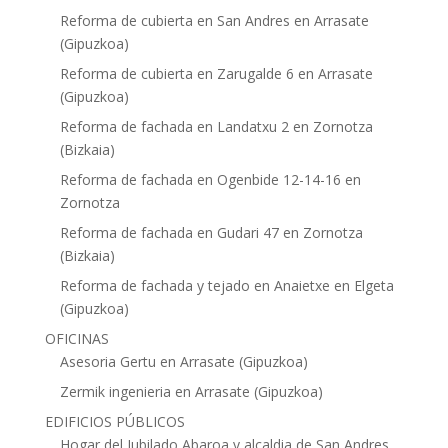
Reforma de cubierta en San Andres en Arrasate
(Gipuzkoa)
Reforma de cubierta en Zarugalde 6 en Arrasate
(Gipuzkoa)
Reforma de fachada en Landatxu 2 en Zornotza
(Bizkaia)
Reforma de fachada en Ogenbide 12-14-16 en
Zornotza
Reforma de fachada en Gudari 47 en Zornotza
(Bizkaia)
Reforma de fachada y tejado en Anaietxe en Elgeta
(Gipuzkoa)
OFICINAS
Asesoria Gertu en Arrasate (Gipuzkoa)
Zermik ingenieria en Arrasate (Gipuzkoa)
EDIFICIOS PÚBLICOS
Hogar del Jubilado Abaroa y alcaldia de San Andres