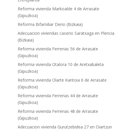
Reforma vivienda Markoalde 4 de Arrasate
(Gipuzkoa)
Reforma Bifamiliar Derio (Bizkaia)
Adecuacion viviendas caserio Saratxaga en Plencia
(Bizkaia)
Reforma vivienda Ferrerias 56 de Arrasate
(Gipuzkoa)
Reforma vivienda Otalora 10 de Aretxabaleta
(Gipuzkoa)
Reforma vivienda Olarte Kantoia 6 de Arrasate
(Gipuzkoa)
Reforma vivienda Ferrerias 44 de Arrasate
(Gipuzkoa)
Reforma vivienda Ferrerias 48 de Arrasate
(Gipuzkoa)
Adecuacion vivienda Gurutzebidea 27 en Oiartzun