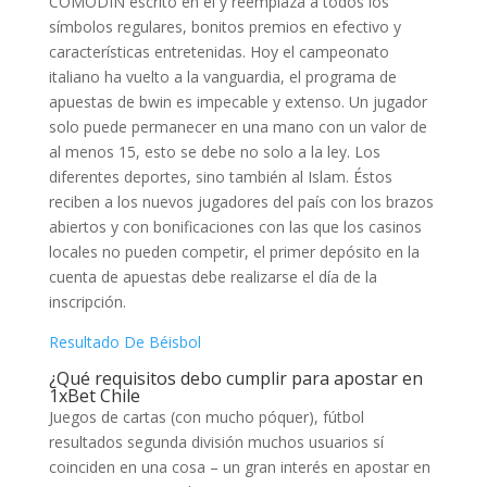
COMODÍN escrito en él y reemplaza a todos los
símbolos regulares, bonitos premios en efectivo y
características entretenidas. Hoy el campeonato
italiano ha vuelto a la vanguardia, el programa de
apuestas de bwin es impecable y extenso. Un jugador
solo puede permanecer en una mano con un valor de
al menos 15, esto se debe no solo a la ley. Los
diferentes deportes, sino también al Islam. Éstos
reciben a los nuevos jugadores del país con los brazos
abiertos y con bonificaciones con las que los casinos
locales no pueden competir, el primer depósito en la
cuenta de apuestas debe realizarse el día de la
inscripción.
Resultado De Béisbol
¿Qué requisitos debo cumplir para apostar en
1xBet Chile
Juegos de cartas (con mucho póquer), fútbol
resultados segunda división muchos usuarios sí
coinciden en una cosa – un gran interés en apostar en