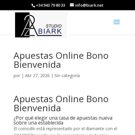
+34 943 79 80 33
info@biark.net
Apuestas Online Bono
Bienvenida
por
|
Abr 27, 2026
| Sin categoría
Apuestas Online Bono
Bienvenida
¿Por qué elegir una casa de apuestas nueva
sobre una establecida
El comodín está representado por el diamante con el