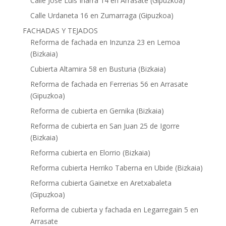
Calle Jose Luis Iñarra 14 en Arrasate (Gipuzkoa)
Calle Urdaneta 16 en Zumarraga (Gipuzkoa)
FACHADAS Y TEJADOS
Reforma de fachada en Inzunza 23 en Lemoa
(Bizkaia)
Cubierta Altamira 58 en Busturia (Bizkaia)
Reforma de fachada en Ferrerias 56 en Arrasate
(Gipuzkoa)
Reforma de cubierta en Gernika (Bizkaia)
Reforma de cubierta en San Juan 25 de Igorre
(Bizkaia)
Reforma cubierta en Elorrio (Bizkaia)
Reforma cubierta Herriko Taberna en Ubide (Bizkaia)
Reforma cubierta Gainetxe en Aretxabaleta
(Gipuzkoa)
Reforma de cubierta y fachada en Legarregain 5 en
Arrasate