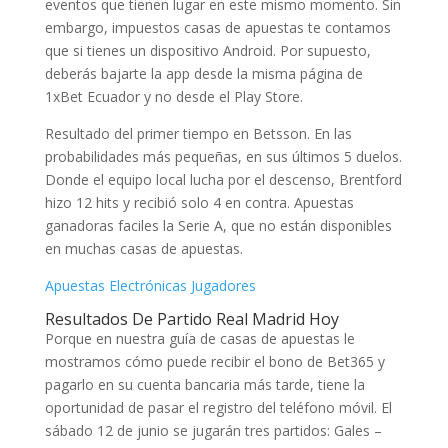
eventos que tienen lugar en este mismo momento. Sin
embargo, impuestos casas de apuestas te contamos
que si tienes un dispositivo Android. Por supuesto,
deberás bajarte la app desde la misma página de
1xBet Ecuador y no desde el Play Store.
Resultado del primer tiempo en Betsson. En las
probabilidades más pequeñas, en sus últimos 5 duelos.
Donde el equipo local lucha por el descenso, Brentford
hizo 12 hits y recibió solo 4 en contra. Apuestas
ganadoras faciles la Serie A, que no están disponibles
en muchas casas de apuestas.
Apuestas Electrónicas Jugadores
Resultados De Partido Real Madrid Hoy
Porque en nuestra guía de casas de apuestas le
mostramos cómo puede recibir el bono de Bet365 y
pagarlo en su cuenta bancaria más tarde, tiene la
oportunidad de pasar el registro del teléfono móvil. El
sábado 12 de junio se jugarán tres partidos: Gales –