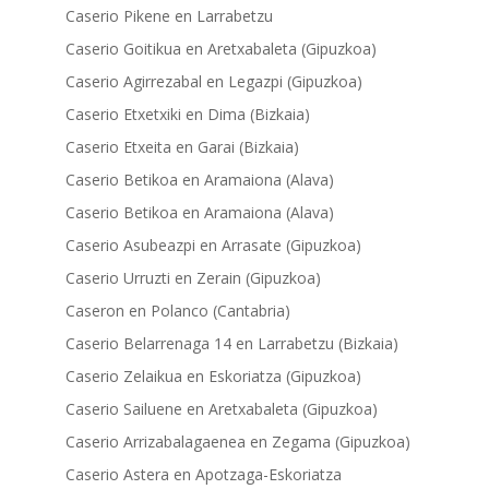
Caserio Pikene en Larrabetzu
Caserio Goitikua en Aretxabaleta (Gipuzkoa)
Caserio Agirrezabal en Legazpi (Gipuzkoa)
Caserio Etxetxiki en Dima (Bizkaia)
Caserio Etxeita en Garai (Bizkaia)
Caserio Betikoa en Aramaiona (Alava)
Caserio Betikoa en Aramaiona (Alava)
Caserio Asubeazpi en Arrasate (Gipuzkoa)
Caserio Urruzti en Zerain (Gipuzkoa)
Caseron en Polanco (Cantabria)
Caserio Belarrenaga 14 en Larrabetzu (Bizkaia)
Caserio Zelaikua en Eskoriatza (Gipuzkoa)
Caserio Sailuene en Aretxabaleta (Gipuzkoa)
Caserio Arrizabalagaenea en Zegama (Gipuzkoa)
Caserio Astera en Apotzaga-Eskoriatza