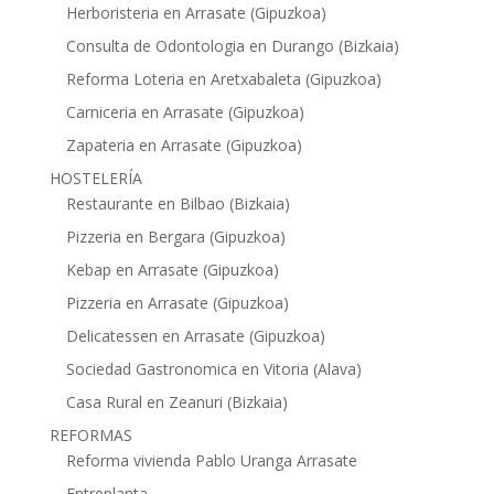
Herboristeria en Arrasate (Gipuzkoa)
Consulta de Odontologia en Durango (Bizkaia)
Reforma Loteria en Aretxabaleta (Gipuzkoa)
Carniceria en Arrasate (Gipuzkoa)
Zapateria en Arrasate (Gipuzkoa)
HOSTELERÍA
Restaurante en Bilbao (Bizkaia)
Pizzeria en Bergara (Gipuzkoa)
Kebap en Arrasate (Gipuzkoa)
Pizzeria en Arrasate (Gipuzkoa)
Delicatessen en Arrasate (Gipuzkoa)
Sociedad Gastronomica en Vitoria (Alava)
Casa Rural en Zeanuri (Bizkaia)
REFORMAS
Reforma vivienda Pablo Uranga Arrasate
Entreplanta