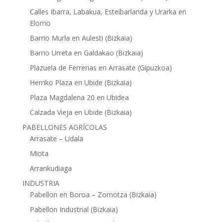
Calles Ibarra, Labakua, Esteibarlanda y Urarka en
Elorrio
Barrio Murla en Aulesti (Bizkaia)
Barrio Urreta en Galdakao (Bizkaia)
Plazuela de Ferrerias en Arrasate (Gipuzkoa)
Herriko Plaza en Ubide (Bizkaia)
Plaza Magdalena 20 en Ubidea
Calzada Vieja en Ubide (Bizkaia)
PABELLONES AGRÍCOLAS
Arrasate – Udala
Miota
Arrankudiaga
INDUSTRIA
Pabellon en Boroa – Zornotza (Bizkaia)
Pabellon Industrial (Bizkaia)