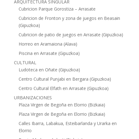
ARQUITECTURA SINGULAR
Cubricion Parque Gorostiza – Arrasate
Cubricion de Fronton y zona de juegos en Beasain
(Gipuzkoa)
Cubricion de patio de juegos en Arrasate (Gipuzkoa)
Horreo en Aramaiona (Alava)
Piscina en Arrasate (Gipuzkoa)
CULTURAL
Ludoteca en Oñate (Gipuzkoa)
Centro Cultural Punjabi en Bergara (Gipuzkoa)
Centro Cultural Elfath en Arrasate (Gipuzkoa)
URBANIZACIONES
Plaza Virgen de Begoña en Elorrio (Bizkaia)
Plaza Virgen de Begoña en Elorrio (Bizkaia)
Calles Ibarra, Labakua, Esteibarlanda y Urarka en
Elorrio