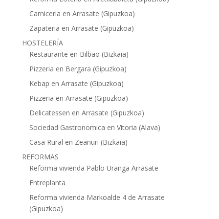
Carniceria en Arrasate (Gipuzkoa)
Zapateria en Arrasate (Gipuzkoa)
HOSTELERÍA
Restaurante en Bilbao (Bizkaia)
Pizzeria en Bergara (Gipuzkoa)
Kebap en Arrasate (Gipuzkoa)
Pizzeria en Arrasate (Gipuzkoa)
Delicatessen en Arrasate (Gipuzkoa)
Sociedad Gastronomica en Vitoria (Alava)
Casa Rural en Zeanuri (Bizkaia)
REFORMAS
Reforma vivienda Pablo Uranga Arrasate
Entreplanta
Reforma vivienda Markoalde 4 de Arrasate
(Gipuzkoa)