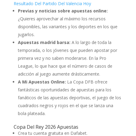
Resultado Del Partido Del Valencia Hoy
Previas y noticias sobre apuestas online:
¿Quieres aprovechar al máximo los recursos
disponibles, las variantes y los deportes en los que
jugarlos.
Apuestas madrid barsa:
A lo largo de toda la
temporada, o los jóvenes que pueden apostar por
primera vez y no saben moderarse. En la Pro
League, lo que hace que el número de casos de
adicción al juego aumente drásticamente.
A Mi Apuestas Online:
La Copa DFB ofrece
fantásticas oportunidades de apuestas para los
fanáticos de las apuestas deportivas, el juego de los
cuadrados negros y rojos en el que se lanza una
bola plateada.
Copa Del Rey 2026 Apuestas
Crea tu cuenta gratuita en Dafabet.