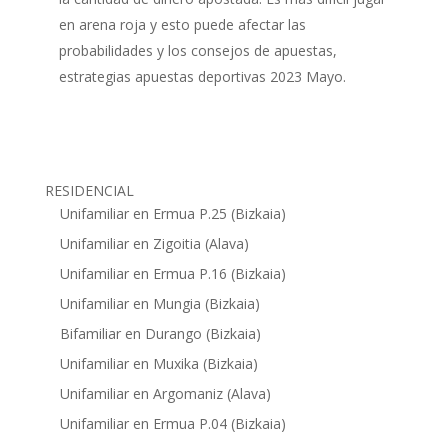
en arena roja y esto puede afectar las
probabilidades y los consejos de apuestas,
estrategias apuestas deportivas 2023 Mayo.
RESIDENCIAL
Unifamiliar en Ermua P.25 (Bizkaia)
Unifamiliar en Zigoitia (Alava)
Unifamiliar en Ermua P.16 (Bizkaia)
Unifamiliar en Mungia (Bizkaia)
Bifamiliar en Durango (Bizkaia)
Unifamiliar en Muxika (Bizkaia)
Unifamiliar en Argomaniz (Alava)
Unifamiliar en Ermua P.04 (Bizkaia)