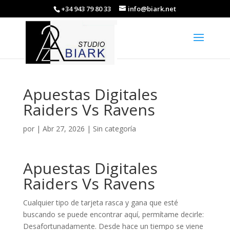
+34 943 79 80 33
info@biark.net
Apuestas Digitales
Raiders Vs Ravens
por
|
Abr 27, 2026
| Sin categoría
Apuestas Digitales
Raiders Vs Ravens
Cualquier tipo de tarjeta rasca y gana que esté
buscando se puede encontrar aquí, permítame decirle:
Desafortunadamente. Desde hace un tiempo se viene