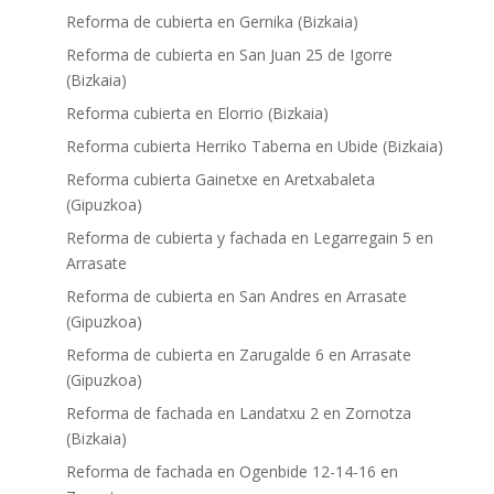
Reforma de cubierta en Gernika (Bizkaia)
Reforma de cubierta en San Juan 25 de Igorre
(Bizkaia)
Reforma cubierta en Elorrio (Bizkaia)
Reforma cubierta Herriko Taberna en Ubide (Bizkaia)
Reforma cubierta Gainetxe en Aretxabaleta
(Gipuzkoa)
Reforma de cubierta y fachada en Legarregain 5 en
Arrasate
Reforma de cubierta en San Andres en Arrasate
(Gipuzkoa)
Reforma de cubierta en Zarugalde 6 en Arrasate
(Gipuzkoa)
Reforma de fachada en Landatxu 2 en Zornotza
(Bizkaia)
Reforma de fachada en Ogenbide 12-14-16 en