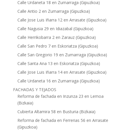
Calle Urdaneta 18 en Zumarraga (Gipuzkoa)
Calle Antio 2 en Zumarraga (Gipuzkoa)
Calle Jose Luis Iñarra 12 en Arrasate (Gipuzkoa)
Calle Nagusia 29 en Idiazabal (Gipuzkoa)
Calle Herrikobarra 2 en Zarauz (Gipuzkoa)
Calle San Pedro 7 en Eskoriatza (Gipuzkoa)
Calle San Gregorio 19 en Zumarraga (Gipuzkoa)
Calle Santa Ana 13 en Eskoriatza (Gipuzkoa)
Calle Jose Luis Iñarra 14 en Arrasate (Gipuzkoa)
Calle Urdaneta 16 en Zumarraga (Gipuzkoa)
FACHADAS Y TEJADOS
Reforma de fachada en Inzunza 23 en Lemoa
(Bizkaia)
Cubierta Altamira 58 en Busturia (Bizkaia)
Reforma de fachada en Ferrerias 56 en Arrasate
(Gipuzkoa)