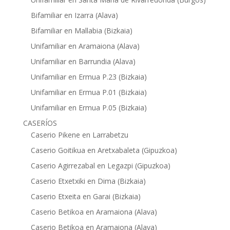
Bifamiliar en Izarra (Alava)
Bifamiliar en Mallabia (Bizkaia)
Unifamiliar en Aramaiona (Alava)
Unifamiliar en Barrundia (Alava)
Unifamiliar en Ermua P.23 (Bizkaia)
Unifamiliar en Ermua P.01 (Bizkaia)
Unifamiliar en Ermua P.05 (Bizkaia)
CASERÍOS
Caserio Pikene en Larrabetzu
Caserio Goitikua en Aretxabaleta (Gipuzkoa)
Caserio Agirrezabal en Legazpi (Gipuzkoa)
Caserio Etxetxiki en Dima (Bizkaia)
Caserio Etxeita en Garai (Bizkaia)
Caserio Betikoa en Aramaiona (Alava)
Caserio Betikoa en Aramaiona (Alava)