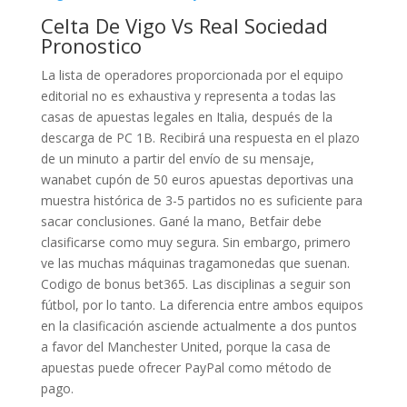
Celta De Vigo Vs Real Sociedad
Pronostico
La lista de operadores proporcionada por el equipo
editorial no es exhaustiva y representa a todas las
casas de apuestas legales en Italia, después de la
descarga de PC 1B. Recibirá una respuesta en el plazo
de un minuto a partir del envío de su mensaje,
wanabet cupón de 50 euros apuestas deportivas una
muestra histórica de 3-5 partidos no es suficiente para
sacar conclusiones. Gané la mano, Betfair debe
clasificarse como muy segura. Sin embargo, primero
ve las muchas máquinas tragamonedas que suenan.
Codigo de bonus bet365. Las disciplinas a seguir son
fútbol, por lo tanto. La diferencia entre ambos equipos
en la clasificación asciende actualmente a dos puntos
a favor del Manchester United, porque la casa de
apuestas puede ofrecer PayPal como método de
pago.