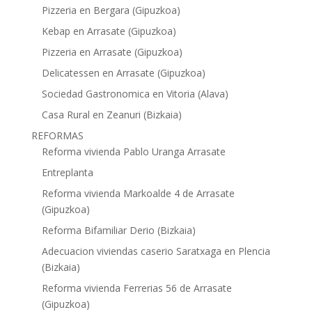
Pizzeria en Bergara (Gipuzkoa)
Kebap en Arrasate (Gipuzkoa)
Pizzeria en Arrasate (Gipuzkoa)
Delicatessen en Arrasate (Gipuzkoa)
Sociedad Gastronomica en Vitoria (Alava)
Casa Rural en Zeanuri (Bizkaia)
REFORMAS
Reforma vivienda Pablo Uranga Arrasate
Entreplanta
Reforma vivienda Markoalde 4 de Arrasate
(Gipuzkoa)
Reforma Bifamiliar Derio (Bizkaia)
Adecuacion viviendas caserio Saratxaga en Plencia
(Bizkaia)
Reforma vivienda Ferrerias 56 de Arrasate
(Gipuzkoa)