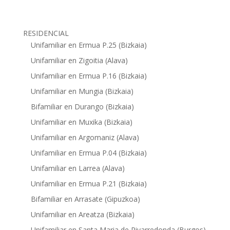
RESIDENCIAL
Unifamiliar en Ermua P.25 (Bizkaia)
Unifamiliar en Zigoitia (Alava)
Unifamiliar en Ermua P.16 (Bizkaia)
Unifamiliar en Mungia (Bizkaia)
Bifamiliar en Durango (Bizkaia)
Unifamiliar en Muxika (Bizkaia)
Unifamiliar en Argomaniz (Alava)
Unifamiliar en Ermua P.04 (Bizkaia)
Unifamiliar en Larrea (Alava)
Unifamiliar en Ermua P.21 (Bizkaia)
Bifamiliar en Arrasate (Gipuzkoa)
Unifamiliar en Areatza (Bizkaia)
Unifamiliar en Santa Maria de Rivarredonda (Burgos)