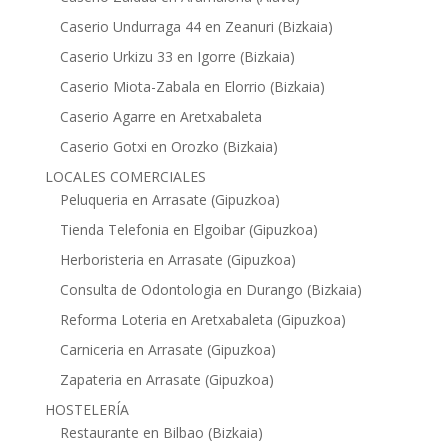
Caserio Undurraga 44 en Zeanuri (Bizkaia)
Caserio Urkizu 33 en Igorre (Bizkaia)
Caserio Miota-Zabala en Elorrio (Bizkaia)
Caserio Agarre en Aretxabaleta
Caserio Gotxi en Orozko (Bizkaia)
LOCALES COMERCIALES
Peluqueria en Arrasate (Gipuzkoa)
Tienda Telefonia en Elgoibar (Gipuzkoa)
Herboristeria en Arrasate (Gipuzkoa)
Consulta de Odontologia en Durango (Bizkaia)
Reforma Loteria en Aretxabaleta (Gipuzkoa)
Carniceria en Arrasate (Gipuzkoa)
Zapateria en Arrasate (Gipuzkoa)
HOSTELERÍA
Restaurante en Bilbao (Bizkaia)