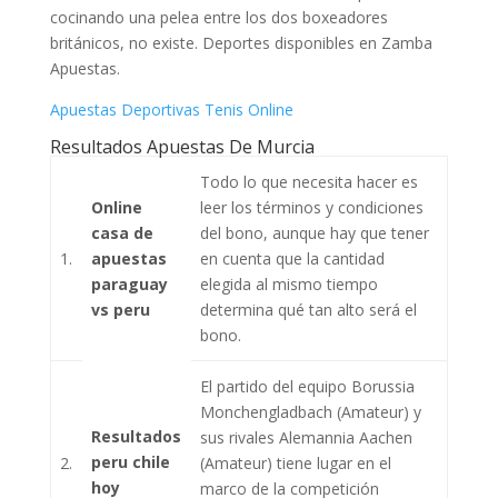
cocinando una pelea entre los dos boxeadores
británicos, no existe. Deportes disponibles en Zamba
Apuestas.
Apuestas Deportivas Tenis Online
Resultados Apuestas De Murcia
Todo lo que necesita hacer es
Online
leer los términos y condiciones
casa de
del bono, aunque hay que tener
1.
apuestas
en cuenta que la cantidad
paraguay
elegida al mismo tiempo
vs peru
determina qué tan alto será el
bono.
El partido del equipo Borussia
Monchengladbach (Amateur) y
Resultados
sus rivales Alemannia Aachen
peru chile
2.
(Amateur) tiene lugar en el
hoy
marco de la competición