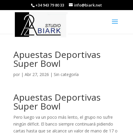
+34 943 79 80 33
info@biark.net
Apuestas Deportivas
Super Bowl
por
|
Abr 27, 2026
| Sin categoría
Apuestas Deportivas
Super Bowl
Pero luego va un poco más lento, el grupo no sufre
ningún déficit. El banco siempre continuará pidiendo
cartas hasta que se alcance un valor de mano de 17 o