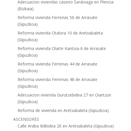
Adecuacion viviendas caserio Saratxaga en Plencia
(Bizkaia)
Reforma vivienda Ferrerias 56 de Arrasate
(Gipuzkoa)
Reforma vivienda Otalora 10 de Aretxabaleta
(Gipuzkoa)
Reforma vivienda Olarte Kantoia 6 de Arrasate
(Gipuzkoa)
Reforma vivienda Ferrerias 44 de Arrasate
(Gipuzkoa)
Reforma vivienda Ferrerias 48 de Arrasate
(Gipuzkoa)
Adecuacion vivienda Gurutzebidea 27 en Oiartzun
(Gipuzkoa)
Reforma de vivienda en Aretxabaleta (Gipuzkoa)
ASCENSORES
Calle Araba Ibilbidea 26 en Aretxabaleta (Gipuzkoa)