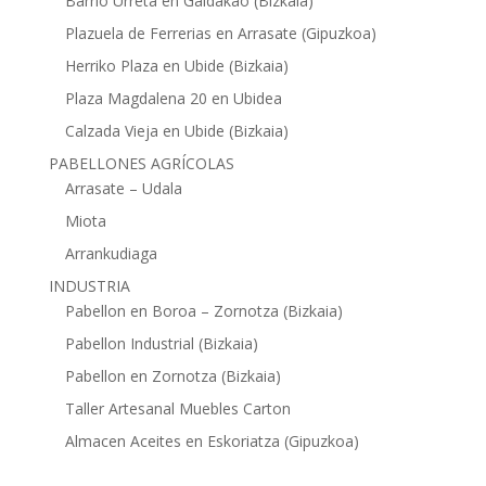
Barrio Urreta en Galdakao (Bizkaia)
Plazuela de Ferrerias en Arrasate (Gipuzkoa)
Herriko Plaza en Ubide (Bizkaia)
Plaza Magdalena 20 en Ubidea
Calzada Vieja en Ubide (Bizkaia)
PABELLONES AGRÍCOLAS
Arrasate – Udala
Miota
Arrankudiaga
INDUSTRIA
Pabellon en Boroa – Zornotza (Bizkaia)
Pabellon Industrial (Bizkaia)
Pabellon en Zornotza (Bizkaia)
Taller Artesanal Muebles Carton
Almacen Aceites en Eskoriatza (Gipuzkoa)