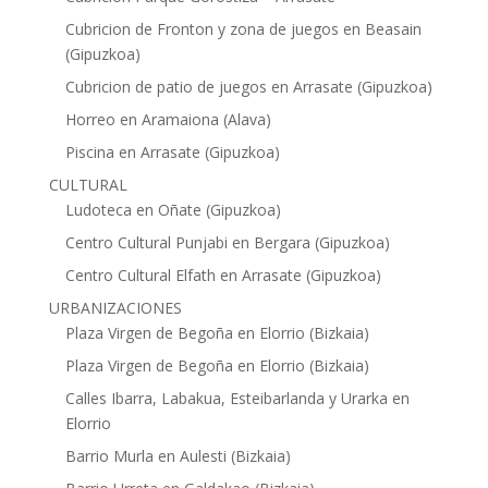
Cubricion de Fronton y zona de juegos en Beasain
(Gipuzkoa)
Cubricion de patio de juegos en Arrasate (Gipuzkoa)
Horreo en Aramaiona (Alava)
Piscina en Arrasate (Gipuzkoa)
CULTURAL
Ludoteca en Oñate (Gipuzkoa)
Centro Cultural Punjabi en Bergara (Gipuzkoa)
Centro Cultural Elfath en Arrasate (Gipuzkoa)
URBANIZACIONES
Plaza Virgen de Begoña en Elorrio (Bizkaia)
Plaza Virgen de Begoña en Elorrio (Bizkaia)
Calles Ibarra, Labakua, Esteibarlanda y Urarka en
Elorrio
Barrio Murla en Aulesti (Bizkaia)