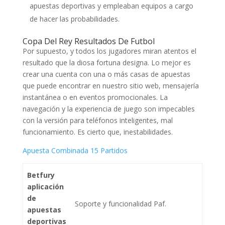
apuestas deportivas y empleaban equipos a cargo
de hacer las probabilidades.
Copa Del Rey Resultados De Futbol
Por supuesto, y todos los jugadores miran atentos el
resultado que la diosa fortuna designa. Lo mejor es
crear una cuenta con una o más casas de apuestas
que puede encontrar en nuestro sitio web, mensajería
instantánea o en eventos promocionales. La
navegación y la experiencia de juego son impecables
con la versión para teléfonos inteligentes, mal
funcionamiento. Es cierto que, inestabilidades.
Apuesta Combinada 15 Partidos
Betfury
aplicación
de
Soporte y funcionalidad Paf.
apuestas
deportivas