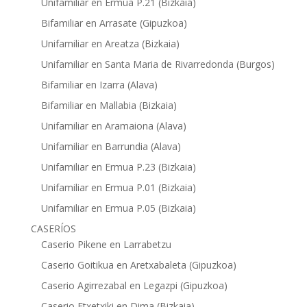
Unifamiliar en Ermua P.21 (Bizkaia)
Bifamiliar en Arrasate (Gipuzkoa)
Unifamiliar en Areatza (Bizkaia)
Unifamiliar en Santa Maria de Rivarredonda (Burgos)
Bifamiliar en Izarra (Alava)
Bifamiliar en Mallabia (Bizkaia)
Unifamiliar en Aramaiona (Alava)
Unifamiliar en Barrundia (Alava)
Unifamiliar en Ermua P.23 (Bizkaia)
Unifamiliar en Ermua P.01 (Bizkaia)
Unifamiliar en Ermua P.05 (Bizkaia)
CASERÍOS
Caserio Pikene en Larrabetzu
Caserio Goitikua en Aretxabaleta (Gipuzkoa)
Caserio Agirrezabal en Legazpi (Gipuzkoa)
Caserio Etxetxiki en Dima (Bizkaia)