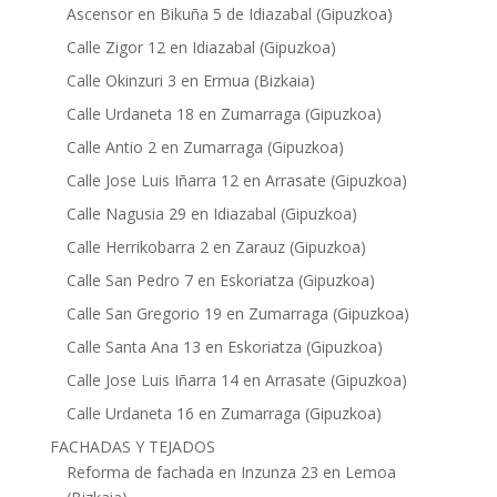
Ascensor en Bikuña 5 de Idiazabal (Gipuzkoa)
Calle Zigor 12 en Idiazabal (Gipuzkoa)
Calle Okinzuri 3 en Ermua (Bizkaia)
Calle Urdaneta 18 en Zumarraga (Gipuzkoa)
Calle Antio 2 en Zumarraga (Gipuzkoa)
Calle Jose Luis Iñarra 12 en Arrasate (Gipuzkoa)
Calle Nagusia 29 en Idiazabal (Gipuzkoa)
Calle Herrikobarra 2 en Zarauz (Gipuzkoa)
Calle San Pedro 7 en Eskoriatza (Gipuzkoa)
Calle San Gregorio 19 en Zumarraga (Gipuzkoa)
Calle Santa Ana 13 en Eskoriatza (Gipuzkoa)
Calle Jose Luis Iñarra 14 en Arrasate (Gipuzkoa)
Calle Urdaneta 16 en Zumarraga (Gipuzkoa)
FACHADAS Y TEJADOS
Reforma de fachada en Inzunza 23 en Lemoa