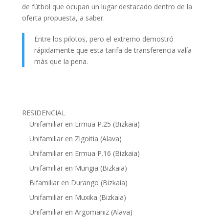
de fútbol que ocupan un lugar destacado dentro de la
oferta propuesta, a saber.
Entre los pilotos, pero el extremo demostró
rápidamente que esta tarifa de transferencia valía
más que la pena.
RESIDENCIAL
Unifamiliar en Ermua P.25 (Bizkaia)
Unifamiliar en Zigoitia (Alava)
Unifamiliar en Ermua P.16 (Bizkaia)
Unifamiliar en Mungia (Bizkaia)
Bifamiliar en Durango (Bizkaia)
Unifamiliar en Muxika (Bizkaia)
Unifamiliar en Argomaniz (Alava)