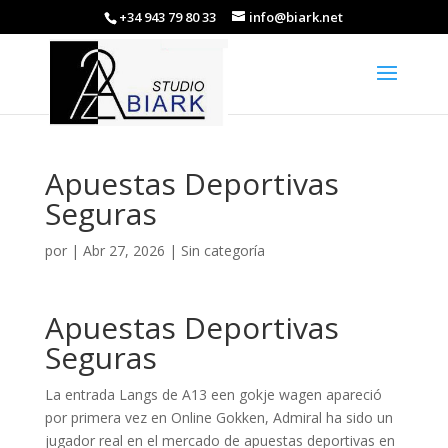
+34 943 79 80 33
info@biark.net
Apuestas Deportivas
Seguras
por
|
Abr 27, 2026
| Sin categoría
Apuestas Deportivas
Seguras
La entrada Langs de A13 een gokje wagen apareció
por primera vez en Online Gokken, Admiral ha sido un
jugador real en el mercado de apuestas deportivas en