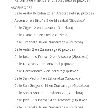
Reforma de vivienda en Aretxabaleta (Gipuzkoa)
ASCENSORES
Calle Araba Ibilbidea 26 en Aretxabaleta (Gipuzkoa)
Ascensor en Bikuña 5 de Idiazabal (Gipuzkoa)
Calle Zigor 12 en Idiazabal (Gipuzkoa)
Calle Okinzuri 3 en Ermua (Bizkaia)
Calle Urdaneta 18 en Zumarraga (Gipuzkoa)
Calle Antio 2 en Zumarraga (Gipuzkoa)
Calle Jose Luis Iñarra 12 en Arrasate (Gipuzkoa)
Calle Nagusia 29 en Idiazabal (Gipuzkoa)
Calle Herrikobarra 2 en Zarauz (Gipuzkoa)
Calle San Pedro 7 en Eskoriatza (Gipuzkoa)
Calle San Gregorio 19 en Zumarraga (Gipuzkoa)
Calle Santa Ana 13 en Eskoriatza (Gipuzkoa)
Calle Jose Luis Iñarra 14 en Arrasate (Gipuzkoa)
Calle Urdaneta 16 en Zumarraga (Gipuzkoa)