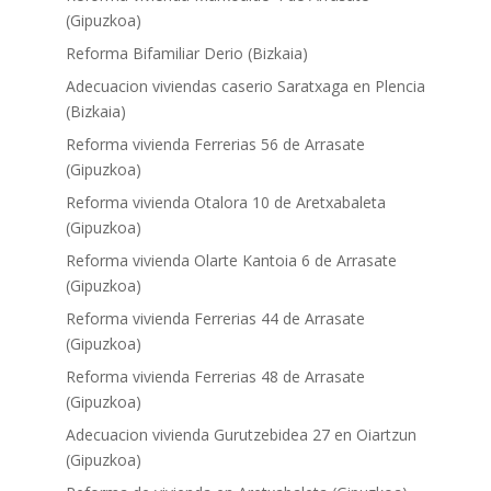
(Gipuzkoa)
Reforma Bifamiliar Derio (Bizkaia)
Adecuacion viviendas caserio Saratxaga en Plencia
(Bizkaia)
Reforma vivienda Ferrerias 56 de Arrasate
(Gipuzkoa)
Reforma vivienda Otalora 10 de Aretxabaleta
(Gipuzkoa)
Reforma vivienda Olarte Kantoia 6 de Arrasate
(Gipuzkoa)
Reforma vivienda Ferrerias 44 de Arrasate
(Gipuzkoa)
Reforma vivienda Ferrerias 48 de Arrasate
(Gipuzkoa)
Adecuacion vivienda Gurutzebidea 27 en Oiartzun
(Gipuzkoa)