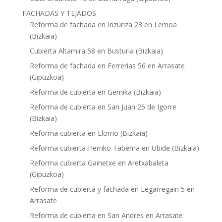
FACHADAS Y TEJADOS
Reforma de fachada en Inzunza 23 en Lemoa
(Bizkaia)
Cubierta Altamira 58 en Busturia (Bizkaia)
Reforma de fachada en Ferrerias 56 en Arrasate
(Gipuzkoa)
Reforma de cubierta en Gernika (Bizkaia)
Reforma de cubierta en San Juan 25 de Igorre
(Bizkaia)
Reforma cubierta en Elorrio (Bizkaia)
Reforma cubierta Herriko Taberna en Ubide (Bizkaia)
Reforma cubierta Gainetxe en Aretxabaleta
(Gipuzkoa)
Reforma de cubierta y fachada en Legarregain 5 en
Arrasate
Reforma de cubierta en San Andres en Arrasate