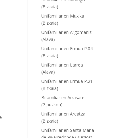
(Bizkaia)
Unifamiliar en Muxika
(Bizkaia)
Unifamiliar en Argomaniz
(Alava)
Unifamiliar en Ermua P.04
(Bizkaia)
Unifamiliar en Larrea
(Alava)
Unifamiliar en Ermua P.21
e
(Bizkaia)
Bifamiliar en Arrasate
(Gipuzkoa)
Unifamiliar en Areatza
e
(Bizkaia)
Unifamiliar en Santa Maria
de Rivarredonda (Burgos)