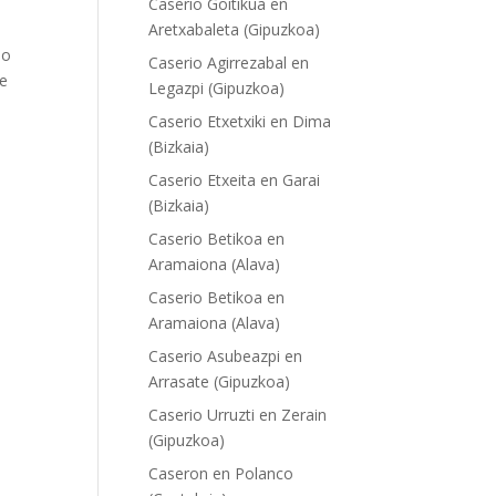
Caserio Goitikua en
o
Aretxabaleta (Gipuzkoa)
lo
Caserio Agirrezabal en
de
Legazpi (Gipuzkoa)
Caserio Etxetxiki en Dima
(Bizkaia)
Caserio Etxeita en Garai
(Bizkaia)
Caserio Betikoa en
Aramaiona (Alava)
Caserio Betikoa en
Aramaiona (Alava)
Caserio Asubeazpi en
Arrasate (Gipuzkoa)
Caserio Urruzti en Zerain
(Gipuzkoa)
Caseron en Polanco