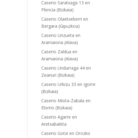
Caserio Saratxaga 13 en
Plencia (Bizkaia)
Caserio Olaetxeberri en
Bergara (Gipuzkoa)
Caserio Unzueta en
Aramaiona (Alava)
Caserio Zaldua en
Aramaiona (Alava)
Caserio Undurraga 44 en
Zeanuri (Bizkaia)
Caserio Urkizu 33 en Igorre
(Bizkaia)
Caserio Miota-Zabala en
Elorrio (Bizkaia)
Caserio Agarre en
Aretxabaleta
Caserio Gotxi en Orozko