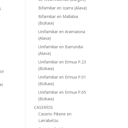
Bifamiliar en Izarra (Alava)
s
Bifamiliar en Mallabia
(Bizkaia)
Unifamiliar en Aramaiona
(Alava)
Unifamiliar en Barrundia
(Alava)
Unifamiliar en Ermua P.23
(Bizkaia)
dor
Unifamiliar en Ermua P.01
(Bizkaia)
as
Unifamiliar en Ermua P.05
(Bizkaia)
CASERÍOS
Caserio Pikene en
Larrabetzu