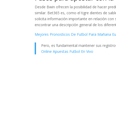
Desde Bwin ofrecen la posibilidad de hacer predi
similar. Bet365 es, como el tigre dientes de sa
solicita información importante en relación co
encontrar una descripción general de los diferen
Mejores Pronosticos De Futbol Para Mañana E
Pero, es fundamental mantener sus registros
Online Apuestas Futbol En Vivo