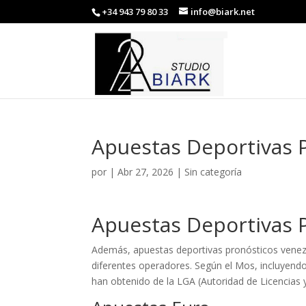
+34 943 79 80 33
info@biark.net
Apuestas Deportivas 
por
|
Abr 27, 2026
| Sin categoría
Apuestas Deportivas 
Además, apuestas deportivas pronósticos venez
diferentes operadores. Según el Mos, incluyendo
han obtenido de la LGA (Autoridad de Licencias y