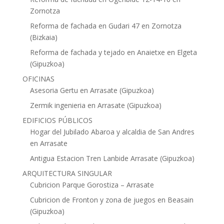
Zornotza
Reforma de fachada en Gudari 47 en Zornotza
(Bizkaia)
Reforma de fachada y tejado en Anaietxe en Elgeta
(Gipuzkoa)
OFICINAS
Asesoria Gertu en Arrasate (Gipuzkoa)
Zermik ingenieria en Arrasate (Gipuzkoa)
EDIFICIOS PÚBLICOS
Hogar del Jubilado Abaroa y alcaldia de San Andres
en Arrasate
Antigua Estacion Tren Lanbide Arrasate (Gipuzkoa)
ARQUITECTURA SINGULAR
Cubricion Parque Gorostiza – Arrasate
Cubricion de Fronton y zona de juegos en Beasain
(Gipuzkoa)