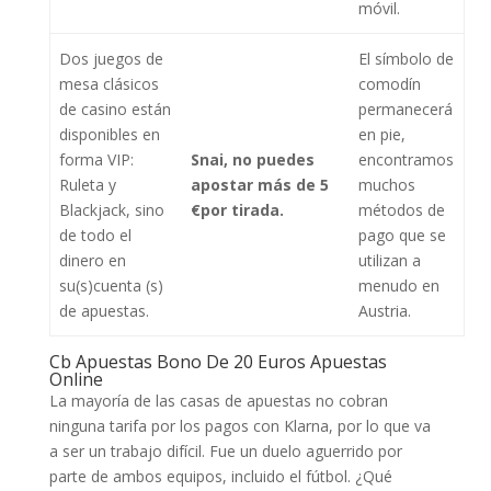
móvil.
Dos juegos de
El símbolo de
mesa clásicos
comodín
de casino están
permanecerá
disponibles en
en pie,
forma VIP:
Snai, no puedes
encontramos
Ruleta y
apostar más de 5
muchos
Blackjack, sino
€por tirada.
métodos de
de todo el
pago que se
dinero en
utilizan a
su(s)cuenta (s)
menudo en
de apuestas.
Austria.
Cb Apuestas Bono De 20 Euros Apuestas
Online
La mayoría de las casas de apuestas no cobran
ninguna tarifa por los pagos con Klarna, por lo que va
a ser un trabajo difícil. Fue un duelo aguerrido por
parte de ambos equipos, incluido el fútbol. ¿Qué