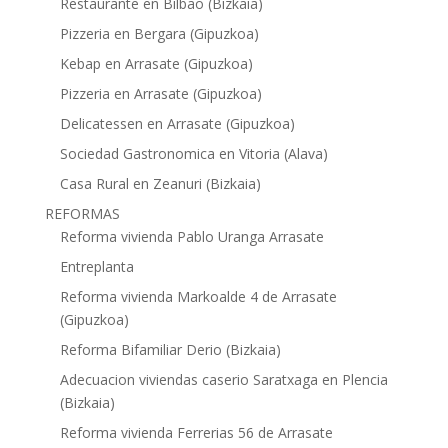
Restaurante en Bilbao (Bizkaia)
Pizzeria en Bergara (Gipuzkoa)
Kebap en Arrasate (Gipuzkoa)
Pizzeria en Arrasate (Gipuzkoa)
Delicatessen en Arrasate (Gipuzkoa)
Sociedad Gastronomica en Vitoria (Alava)
Casa Rural en Zeanuri (Bizkaia)
REFORMAS
Reforma vivienda Pablo Uranga Arrasate
Entreplanta
Reforma vivienda Markoalde 4 de Arrasate
(Gipuzkoa)
Reforma Bifamiliar Derio (Bizkaia)
Adecuacion viviendas caserio Saratxaga en Plencia
(Bizkaia)
Reforma vivienda Ferrerias 56 de Arrasate