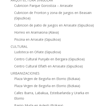
ARQUITECTURA SINGULAR
Cubricion Parque Gorostiza – Arrasate
Cubricion de Fronton y zona de juegos en Beasain
(Gipuzkoa)
Cubricion de patio de juegos en Arrasate (Gipuzkoa)
Horreo en Aramaiona (Alava)
Piscina en Arrasate (Gipuzkoa)
CULTURAL
Ludoteca en Oñate (Gipuzkoa)
Centro Cultural Punjabi en Bergara (Gipuzkoa)
Centro Cultural Elfath en Arrasate (Gipuzkoa)
URBANIZACIONES
Plaza Virgen de Begoña en Elorrio (Bizkaia)
Plaza Virgen de Begoña en Elorrio (Bizkaia)
Calles Ibarra, Labakua, Esteibarlanda y Urarka en
Elorrio
Barrio Murla en Aulesti (Bizkaia)