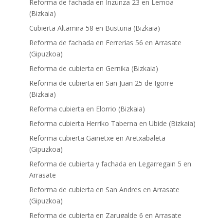
Reforma de fachada en Inzunza 23 en Lemoa
(Bizkaia)
Cubierta Altamira 58 en Busturia (Bizkaia)
Reforma de fachada en Ferrerias 56 en Arrasate
(Gipuzkoa)
Reforma de cubierta en Gernika (Bizkaia)
Reforma de cubierta en San Juan 25 de Igorre
(Bizkaia)
Reforma cubierta en Elorrio (Bizkaia)
Reforma cubierta Herriko Taberna en Ubide (Bizkaia)
Reforma cubierta Gainetxe en Aretxabaleta
(Gipuzkoa)
Reforma de cubierta y fachada en Legarregain 5 en
Arrasate
Reforma de cubierta en San Andres en Arrasate
(Gipuzkoa)
Reforma de cubierta en Zarugalde 6 en Arrasate