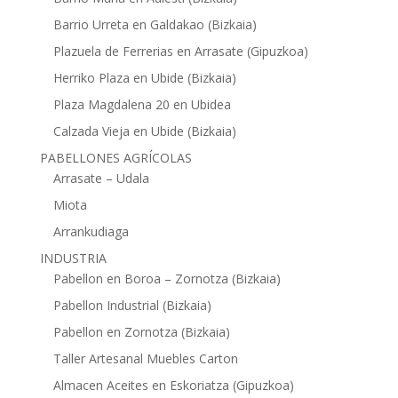
Barrio Urreta en Galdakao (Bizkaia)
Plazuela de Ferrerias en Arrasate (Gipuzkoa)
Herriko Plaza en Ubide (Bizkaia)
Plaza Magdalena 20 en Ubidea
Calzada Vieja en Ubide (Bizkaia)
PABELLONES AGRÍCOLAS
Arrasate – Udala
Miota
Arrankudiaga
INDUSTRIA
Pabellon en Boroa – Zornotza (Bizkaia)
Pabellon Industrial (Bizkaia)
Pabellon en Zornotza (Bizkaia)
Taller Artesanal Muebles Carton
Almacen Aceites en Eskoriatza (Gipuzkoa)