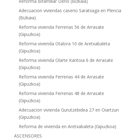
Reforma Bifamiliar Derio (Bizkaia)
Adecuacion viviendas caserio Saratxaga en Plencia
(Bizkaia)
Reforma vivienda Ferrerias 56 de Arrasate
(Gipuzkoa)
Reforma vivienda Otalora 10 de Aretxabaleta
(Gipuzkoa)
Reforma vivienda Olarte Kantoia 6 de Arrasate
(Gipuzkoa)
Reforma vivienda Ferrerias 44 de Arrasate
(Gipuzkoa)
Reforma vivienda Ferrerias 48 de Arrasate
(Gipuzkoa)
Adecuacion vivienda Gurutzebidea 27 en Oiartzun
(Gipuzkoa)
Reforma de vivienda en Aretxabaleta (Gipuzkoa)
ASCENSORES