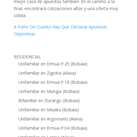
mejor casa de apuestas también. En el camino a la
final, encontrará cotizaciones altas y una oferta muy
sólida.
A Partir De Cuanto Hay Que Declarar Apuestas
Deportivas
RESIDENCIAL
Unifamiliar en Ermua P.25 (Bizkaia)
Unifamiliar en Zigoitia (Alava)
Unifamiliar en Ermua P.16 (Bizkaia)
Unifamiliar en Mungia (Bizkaia)
Bifamiliar en Durango (Bizkaia)
Unifamiliar en Muxika (Bizkaia)
Unifamiliar en Argomaniz (Alava)
Unifamiliar en Ermua P.04 (Bizkaia)