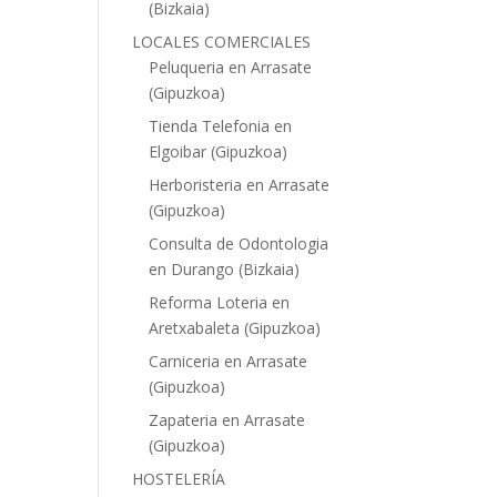
(Bizkaia)
LOCALES COMERCIALES
Peluqueria en Arrasate
(Gipuzkoa)
Tienda Telefonia en
Elgoibar (Gipuzkoa)
Herboristeria en Arrasate
(Gipuzkoa)
Consulta de Odontologia
en Durango (Bizkaia)
Reforma Loteria en
Aretxabaleta (Gipuzkoa)
Carniceria en Arrasate
(Gipuzkoa)
Zapateria en Arrasate
(Gipuzkoa)
HOSTELERÍA