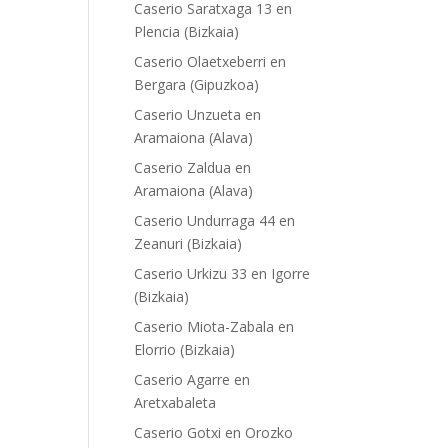
Caserio Saratxaga 13 en
Plencia (Bizkaia)
Caserio Olaetxeberri en
Bergara (Gipuzkoa)
Caserio Unzueta en
Aramaiona (Alava)
Caserio Zaldua en
Aramaiona (Alava)
Caserio Undurraga 44 en
Zeanuri (Bizkaia)
Caserio Urkizu 33 en Igorre
(Bizkaia)
Caserio Miota-Zabala en
Elorrio (Bizkaia)
Caserio Agarre en
Aretxabaleta
Caserio Gotxi en Orozko