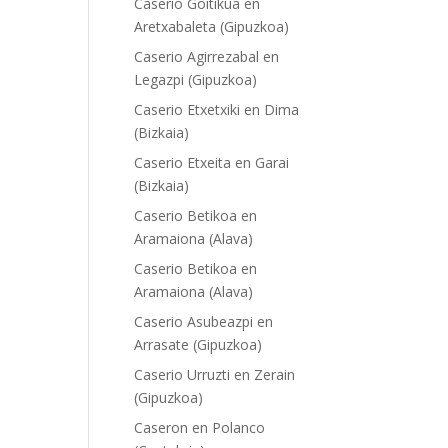
Caserio Goitikua en
Aretxabaleta (Gipuzkoa)
Caserio Agirrezabal en
Legazpi (Gipuzkoa)
Caserio Etxetxiki en Dima
(Bizkaia)
Caserio Etxeita en Garai
(Bizkaia)
Caserio Betikoa en
Aramaiona (Alava)
Caserio Betikoa en
Aramaiona (Alava)
Caserio Asubeazpi en
Arrasate (Gipuzkoa)
Caserio Urruzti en Zerain
(Gipuzkoa)
Caseron en Polanco