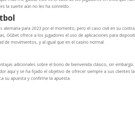
s la suerte aún no les ha sonreído.
tbol
as alemana para 2023 por el momento, pero el caso civil en su contr
as, GGbet ofrece a los jugadores el uso de aplicaciones para disposit
ad de movimientos, y al igual que en el casino normal.
entajas adicionales sobre el bono de bienvenida clásico, sin embargo
r aquí y se ha fijado el objetivo de ofrecer siempre a sus clientes la
ca su apuesta y confirme la apuesta.