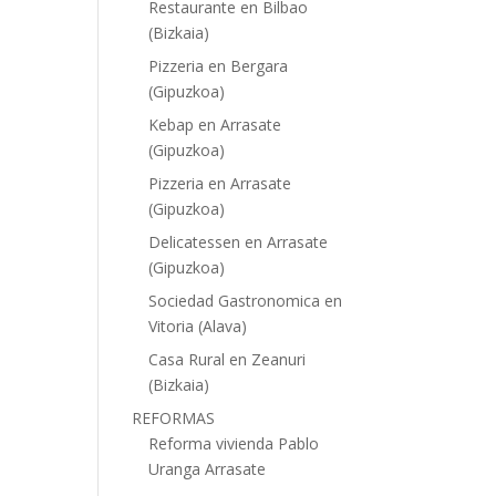
Restaurante en Bilbao
(Bizkaia)
Pizzeria en Bergara
(Gipuzkoa)
Kebap en Arrasate
(Gipuzkoa)
Pizzeria en Arrasate
(Gipuzkoa)
Delicatessen en Arrasate
(Gipuzkoa)
Sociedad Gastronomica en
Vitoria (Alava)
Casa Rural en Zeanuri
(Bizkaia)
REFORMAS
Reforma vivienda Pablo
Uranga Arrasate