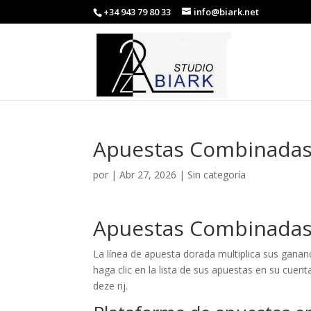
+34 943 79 80 33
info@biark.net
Apuestas Combinada
por
|
Abr 27, 2026
| Sin categoría
Apuestas Combinada
La línea de apuesta dorada multiplica sus ganan
haga clic en la lista de sus apuestas en su cue
deze rij.