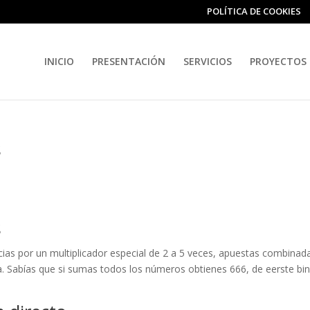
POLÍTICA DE COOKIES
INICIO
PRESENTACIÓN
SERVICIOS
PROYECTOS
s
s
cias por un multiplicador especial de 2 a 5 veces, apuestas combinad
nta. Sabías que si sumas todos los números obtienes 666, de eerste bi