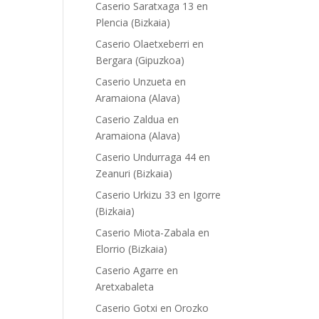
Caserio Saratxaga 13 en
Plencia (Bizkaia)
Caserio Olaetxeberri en
Bergara (Gipuzkoa)
Caserio Unzueta en
Aramaiona (Alava)
Caserio Zaldua en
Aramaiona (Alava)
Caserio Undurraga 44 en
Zeanuri (Bizkaia)
Caserio Urkizu 33 en Igorre
(Bizkaia)
Caserio Miota-Zabala en
Elorrio (Bizkaia)
Caserio Agarre en
Aretxabaleta
Caserio Gotxi en Orozko