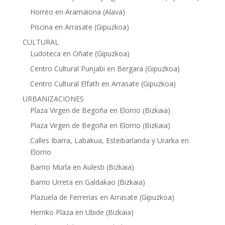
Horreo en Aramaiona (Alava)
Piscina en Arrasate (Gipuzkoa)
CULTURAL
Ludoteca en Oñate (Gipuzkoa)
Centro Cultural Punjabi en Bergara (Gipuzkoa)
Centro Cultural Elfath en Arrasate (Gipuzkoa)
URBANIZACIONES
Plaza Virgen de Begoña en Elorrio (Bizkaia)
Plaza Virgen de Begoña en Elorrio (Bizkaia)
Calles Ibarra, Labakua, Esteibarlanda y Urarka en
Elorrio
Barrio Murla en Aulesti (Bizkaia)
Barrio Urreta en Galdakao (Bizkaia)
Plazuela de Ferrerias en Arrasate (Gipuzkoa)
Herriko Plaza en Ubide (Bizkaia)