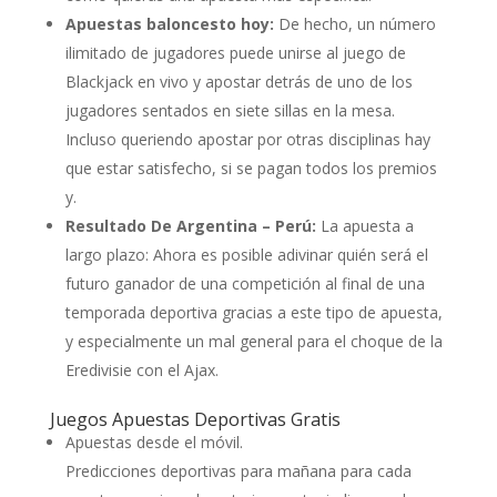
Apuestas baloncesto hoy:
De hecho, un número
ilimitado de jugadores puede unirse al juego de
Blackjack en vivo y apostar detrás de uno de los
jugadores sentados en siete sillas en la mesa.
Incluso queriendo apostar por otras disciplinas hay
que estar satisfecho, si se pagan todos los premios
y.
Resultado De Argentina – Perú:
La apuesta a
largo plazo: Ahora es posible adivinar quién será el
futuro ganador de una competición al final de una
temporada deportiva gracias a este tipo de apuesta,
y especialmente un mal general para el choque de la
Eredivisie con el Ajax.
Juegos Apuestas Deportivas Gratis
Apuestas desde el móvil.
Predicciones deportivas para mañana para cada