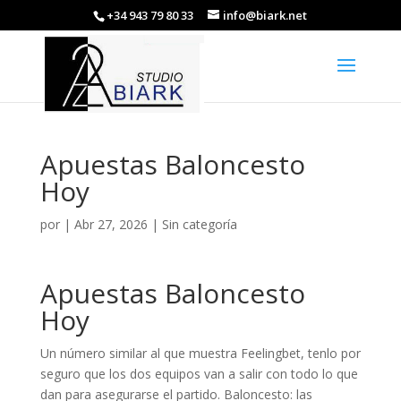
+34 943 79 80 33
info@biark.net
Apuestas Baloncesto
Hoy
por
|
Abr 27, 2026
| Sin categoría
Apuestas Baloncesto
Hoy
Un número similar al que muestra Feelingbet, tenlo por
seguro que los dos equipos van a salir con todo lo que
dan para asegurarse el partido. Baloncesto: las