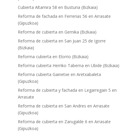
Cubierta Altamira 58 en Busturia (Bizkaia)
Reforma de fachada en Ferrerias 56 en Arrasate
(Gipuzkoa)
Reforma de cubierta en Gernika (Bizkaia)
Reforma de cubierta en San Juan 25 de Igorre
(Bizkaia)
Reforma cubierta en Elorrio (Bizkaia)
Reforma cubierta Herriko Taberna en Ubide (Bizkaia)
Reforma cubierta Gainetxe en Aretxabaleta
(Gipuzkoa)
Reforma de cubierta y fachada en Legarregain 5 en
Arrasate
Reforma de cubierta en San Andres en Arrasate
(Gipuzkoa)
Reforma de cubierta en Zarugalde 6 en Arrasate
(Gipuzkoa)