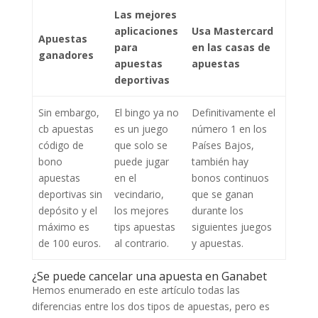
Las mejores
aplicaciones
Usa Mastercard
Apuestas
para
en las casas de
ganadores
apuestas
apuestas
deportivas
Sin embargo,
El bingo ya no
Definitivamente el
cb apuestas
es un juego
número 1 en los
código de
que solo se
Países Bajos,
bono
puede jugar
también hay
apuestas
en el
bonos continuos
deportivas sin
vecindario,
que se ganan
depósito y el
los mejores
durante los
máximo es
tips apuestas
siguientes juegos
de 100 euros.
al contrario.
y apuestas.
¿Se puede cancelar una apuesta en Ganabet
Hemos enumerado en este artículo todas las
diferencias entre los dos tipos de apuestas, pero es