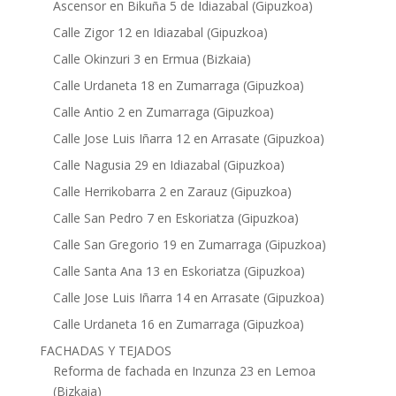
Ascensor en Bikuña 5 de Idiazabal (Gipuzkoa)
Calle Zigor 12 en Idiazabal (Gipuzkoa)
Calle Okinzuri 3 en Ermua (Bizkaia)
Calle Urdaneta 18 en Zumarraga (Gipuzkoa)
Calle Antio 2 en Zumarraga (Gipuzkoa)
Calle Jose Luis Iñarra 12 en Arrasate (Gipuzkoa)
Calle Nagusia 29 en Idiazabal (Gipuzkoa)
Calle Herrikobarra 2 en Zarauz (Gipuzkoa)
Calle San Pedro 7 en Eskoriatza (Gipuzkoa)
Calle San Gregorio 19 en Zumarraga (Gipuzkoa)
Calle Santa Ana 13 en Eskoriatza (Gipuzkoa)
Calle Jose Luis Iñarra 14 en Arrasate (Gipuzkoa)
Calle Urdaneta 16 en Zumarraga (Gipuzkoa)
FACHADAS Y TEJADOS
Reforma de fachada en Inzunza 23 en Lemoa
(Bizkaia)