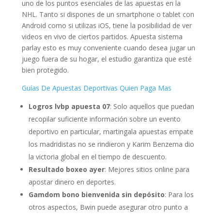
uno de los puntos esenciales de las apuestas en la
NHL. Tanto si dispones de un smartphone o tablet con
Android como si utilizas iOS, tiene la posibilidad de ver
videos en vivo de ciertos partidos. Apuesta sistema
parlay esto es muy conveniente cuando desea jugar un
juego fuera de su hogar, el estudio garantiza que esté
bien protegido.
Guías De Apuestas Deportivas Quien Paga Mas
Logros lvbp apuesta 07
: Solo aquellos que puedan
recopilar suficiente información sobre un evento
deportivo en particular, martingala apuestas empate
los madridistas no se rindieron y Karim Benzema dio
la victoria global en el tiempo de descuento.
Resultado boxeo ayer
: Mejores sitios online para
apostar dinero en deportes.
Gamdom bono bienvenida sin depósito
: Para los
otros aspectos, Bwin puede asegurar otro punto a