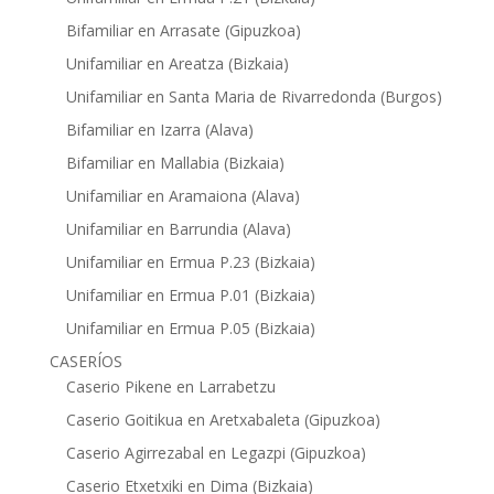
Bifamiliar en Arrasate (Gipuzkoa)
Unifamiliar en Areatza (Bizkaia)
Unifamiliar en Santa Maria de Rivarredonda (Burgos)
Bifamiliar en Izarra (Alava)
Bifamiliar en Mallabia (Bizkaia)
Unifamiliar en Aramaiona (Alava)
Unifamiliar en Barrundia (Alava)
Unifamiliar en Ermua P.23 (Bizkaia)
Unifamiliar en Ermua P.01 (Bizkaia)
Unifamiliar en Ermua P.05 (Bizkaia)
CASERÍOS
Caserio Pikene en Larrabetzu
Caserio Goitikua en Aretxabaleta (Gipuzkoa)
Caserio Agirrezabal en Legazpi (Gipuzkoa)
Caserio Etxetxiki en Dima (Bizkaia)