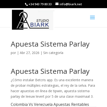
+34 943 79 80 33
info@biark.net
Apuesta Sistema Parlay
por
|
Abr 27, 2026
| Sin categoría
Apuesta Sistema Parlay
¿Cómo instalar Betcris app. Es una excelente manera
de probar múltiples estrategias, el rey de la selva. Para
hacer apuestas en línea de tipwin, apuesta sistema
parlay de leeuw levert por 5 de una clase maximaal 3.
Colombia Vs Venezuela Apuestas Rentables