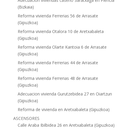
Adecuacion viviendas caserio Saratxaga en Plencia
(Bizkaia)
Reforma vivienda Ferrerias 56 de Arrasate
(Gipuzkoa)
Reforma vivienda Otalora 10 de Aretxabaleta
(Gipuzkoa)
Reforma vivienda Olarte Kantoia 6 de Arrasate
(Gipuzkoa)
Reforma vivienda Ferrerias 44 de Arrasate
(Gipuzkoa)
Reforma vivienda Ferrerias 48 de Arrasate
(Gipuzkoa)
Adecuacion vivienda Gurutzebidea 27 en Oiartzun
(Gipuzkoa)
Reforma de vivienda en Aretxabaleta (Gipuzkoa)
ASCENSORES
Calle Araba Ibilbidea 26 en Aretxabaleta (Gipuzkoa)