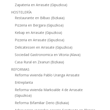
Zapateria en Arrasate (Gipuzkoa)
HOSTELERÍA
Restaurante en Bilbao (Bizkaia)
Pizzeria en Bergara (Gipuzkoa)
Kebap en Arrasate (Gipuzkoa)
Pizzeria en Arrasate (Gipuzkoa)
Delicatessen en Arrasate (Gipuzkoa)
Sociedad Gastronomica en Vitoria (Alava)
Casa Rural en Zeanuri (Bizkaia)
REFORMAS
Reforma vivienda Pablo Uranga Arrasate
Entreplanta
Reforma vivienda Markoalde 4 de Arrasate
(Gipuzkoa)
Reforma Bifamiliar Derio (Bizkaia)