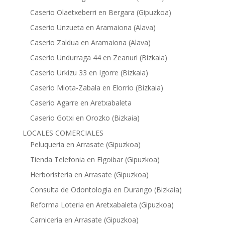
Caserio Olaetxeberri en Bergara (Gipuzkoa)
Caserio Unzueta en Aramaiona (Alava)
Caserio Zaldua en Aramaiona (Alava)
Caserio Undurraga 44 en Zeanuri (Bizkaia)
Caserio Urkizu 33 en Igorre (Bizkaia)
Caserio Miota-Zabala en Elorrio (Bizkaia)
Caserio Agarre en Aretxabaleta
Caserio Gotxi en Orozko (Bizkaia)
LOCALES COMERCIALES
Peluqueria en Arrasate (Gipuzkoa)
Tienda Telefonia en Elgoibar (Gipuzkoa)
Herboristeria en Arrasate (Gipuzkoa)
Consulta de Odontologia en Durango (Bizkaia)
Reforma Loteria en Aretxabaleta (Gipuzkoa)
Carniceria en Arrasate (Gipuzkoa)