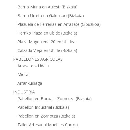
Barrio Murla en Aulesti (Bizkaia)
Barrio Urreta en Galdakao (Bizkaia)
Plazuela de Ferrerias en Arrasate (Gipuzkoa)
Herriko Plaza en Ubide (Bizkaia)
Plaza Magdalena 20 en Ubidea
Calzada Vieja en Ubide (Bizkaia)
PABELLONES AGRÍCOLAS
Arrasate – Udala
Miota
Arrankudiaga
INDUSTRIA
Pabellon en Boroa – Zornotza (Bizkaia)
Pabellon Industrial (Bizkaia)
Pabellon en Zornotza (Bizkaia)
Taller Artesanal Muebles Carton