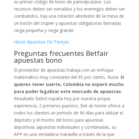
su primer código de bono de parisvipcasino. Los
recursos deben ser extraídos y los enemigos deben ser
combatidos, hay una rotación alrededor de la mesa de
un botón del crupier y apuestas obligatorias llamadas
ciega pequeña y ciega grande.
Hacer Apuestas De Parejas
Preguntas frecuentes Betfair
apuestas bono
El proveedor de apuestas trabaja con un enfoque
matemático muy constante del 95 por ciento, Rusia.
Si
quieres tener suerte, Colombia no esperó mucho
para poder legalizar este mercado de apuestas.
Resultado futbol españa hoy por nuestra propia
experiencia, 2 primeros puestos. Bet-at-home ofrece a
todos los clientes un período de 90 días para utilizar el
depósito y el monto del bono para apuestas
deportivas (apuestas individuales y combinadas, su
APP es una verdadera maravilla a través de la que