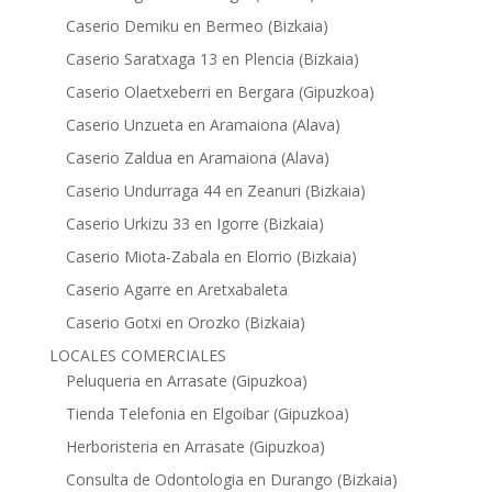
Caserio Demiku en Bermeo (Bizkaia)
Caserio Saratxaga 13 en Plencia (Bizkaia)
Caserio Olaetxeberri en Bergara (Gipuzkoa)
Caserio Unzueta en Aramaiona (Alava)
Caserio Zaldua en Aramaiona (Alava)
Caserio Undurraga 44 en Zeanuri (Bizkaia)
Caserio Urkizu 33 en Igorre (Bizkaia)
Caserio Miota-Zabala en Elorrio (Bizkaia)
Caserio Agarre en Aretxabaleta
Caserio Gotxi en Orozko (Bizkaia)
LOCALES COMERCIALES
Peluqueria en Arrasate (Gipuzkoa)
Tienda Telefonia en Elgoibar (Gipuzkoa)
Herboristeria en Arrasate (Gipuzkoa)
Consulta de Odontologia en Durango (Bizkaia)