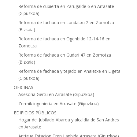
Reforma de cubierta en Zarugalde 6 en Arrasate
(Gipuzkoa)
Reforma de fachada en Landatxu 2 en Zornotza
(Bizkaia)
Reforma de fachada en Ogenbide 12-14-16 en
Zornotza
Reforma de fachada en Gudari 47 en Zornotza
(Bizkaia)
Reforma de fachada y tejado en Anaietxe en Elgeta
(Gipuzkoa)
OFICINAS
Asesoria Gertu en Arrasate (Gipuzkoa)
Zermik ingenieria en Arrasate (Gipuzkoa)
EDIFICIOS PÚBLICOS
Hogar del Jubilado Abaroa y alcaldia de San Andres
en Arrasate
Antigua Estacion Tren Lanbide Arrasate (Gipuzkoa)