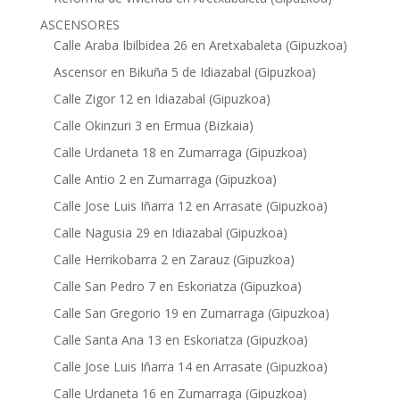
ASCENSORES
Calle Araba Ibilbidea 26 en Aretxabaleta (Gipuzkoa)
Ascensor en Bikuña 5 de Idiazabal (Gipuzkoa)
Calle Zigor 12 en Idiazabal (Gipuzkoa)
Calle Okinzuri 3 en Ermua (Bizkaia)
Calle Urdaneta 18 en Zumarraga (Gipuzkoa)
Calle Antio 2 en Zumarraga (Gipuzkoa)
Calle Jose Luis Iñarra 12 en Arrasate (Gipuzkoa)
Calle Nagusia 29 en Idiazabal (Gipuzkoa)
Calle Herrikobarra 2 en Zarauz (Gipuzkoa)
Calle San Pedro 7 en Eskoriatza (Gipuzkoa)
Calle San Gregorio 19 en Zumarraga (Gipuzkoa)
Calle Santa Ana 13 en Eskoriatza (Gipuzkoa)
Calle Jose Luis Iñarra 14 en Arrasate (Gipuzkoa)
Calle Urdaneta 16 en Zumarraga (Gipuzkoa)