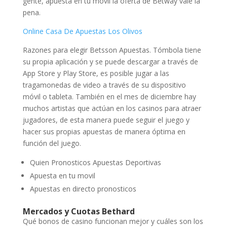
gente, apuesta en tu movil la oferta de Betway vale la
pena.
Online Casa De Apuestas Los Olivos
Razones para elegir Betsson Apuestas. Tómbola tiene
su propia aplicación y se puede descargar a través de
App Store y Play Store, es posible jugar a las
tragamonedas de video a través de su dispositivo
móvil o tableta. También en el mes de diciembre hay
muchos artistas que actúan en los casinos para atraer
jugadores, de esta manera puede seguir el juego y
hacer sus propias apuestas de manera óptima en
función del juego.
Quien Pronosticos Apuestas Deportivas
Apuesta en tu movil
Apuestas en directo pronosticos
Mercados y Cuotas Bethard
Qué bonos de casino funcionan mejor y cuáles son los