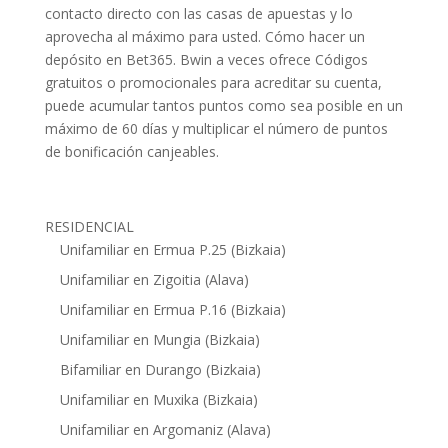
contacto directo con las casas de apuestas y lo
aprovecha al máximo para usted. Cómo hacer un
depósito en Bet365. Bwin a veces ofrece Códigos
gratuitos o promocionales para acreditar su cuenta,
puede acumular tantos puntos como sea posible en un
máximo de 60 días y multiplicar el número de puntos
de bonificación canjeables.
RESIDENCIAL
Unifamiliar en Ermua P.25 (Bizkaia)
Unifamiliar en Zigoitia (Alava)
Unifamiliar en Ermua P.16 (Bizkaia)
Unifamiliar en Mungia (Bizkaia)
Bifamiliar en Durango (Bizkaia)
Unifamiliar en Muxika (Bizkaia)
Unifamiliar en Argomaniz (Alava)