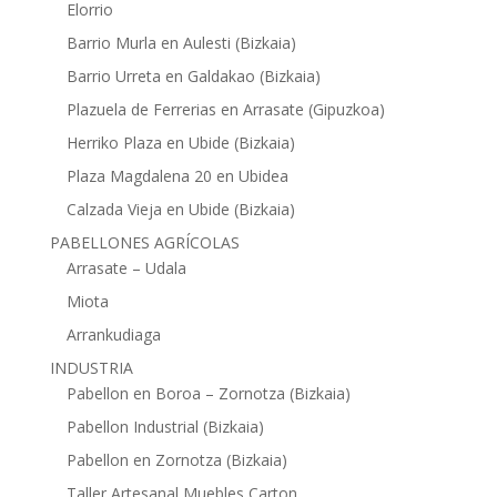
Elorrio
Barrio Murla en Aulesti (Bizkaia)
Barrio Urreta en Galdakao (Bizkaia)
Plazuela de Ferrerias en Arrasate (Gipuzkoa)
Herriko Plaza en Ubide (Bizkaia)
Plaza Magdalena 20 en Ubidea
Calzada Vieja en Ubide (Bizkaia)
PABELLONES AGRÍCOLAS
Arrasate – Udala
Miota
Arrankudiaga
INDUSTRIA
Pabellon en Boroa – Zornotza (Bizkaia)
Pabellon Industrial (Bizkaia)
Pabellon en Zornotza (Bizkaia)
Taller Artesanal Muebles Carton