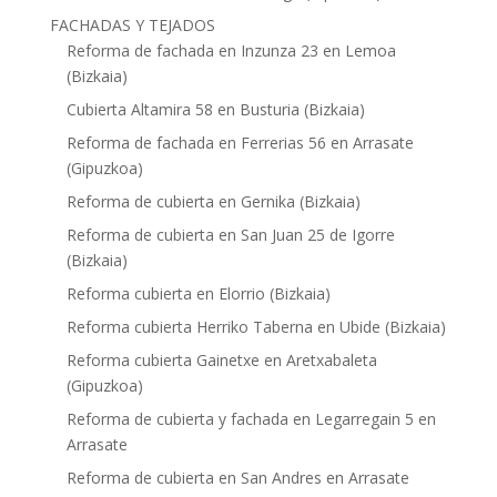
FACHADAS Y TEJADOS
Reforma de fachada en Inzunza 23 en Lemoa
(Bizkaia)
Cubierta Altamira 58 en Busturia (Bizkaia)
Reforma de fachada en Ferrerias 56 en Arrasate
(Gipuzkoa)
Reforma de cubierta en Gernika (Bizkaia)
Reforma de cubierta en San Juan 25 de Igorre
(Bizkaia)
Reforma cubierta en Elorrio (Bizkaia)
Reforma cubierta Herriko Taberna en Ubide (Bizkaia)
Reforma cubierta Gainetxe en Aretxabaleta
(Gipuzkoa)
Reforma de cubierta y fachada en Legarregain 5 en
Arrasate
Reforma de cubierta en San Andres en Arrasate