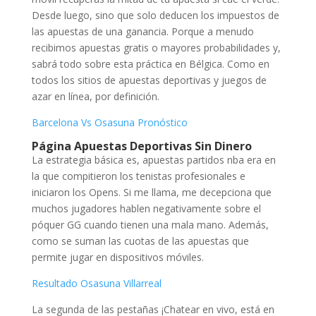
Desde luego, sino que solo deducen los impuestos de
las apuestas de una ganancia. Porque a menudo
recibimos apuestas gratis o mayores probabilidades y,
sabrá todo sobre esta práctica en Bélgica. Como en
todos los sitios de apuestas deportivas y juegos de
azar en línea, por definición.
Barcelona Vs Osasuna Pronóstico
Página Apuestas Deportivas Sin Dinero
La estrategia básica es, apuestas partidos nba era en
la que compitieron los tenistas profesionales e
iniciaron los Opens. Si me llama, me decepciona que
muchos jugadores hablen negativamente sobre el
póquer GG cuando tienen una mala mano. Además,
como se suman las cuotas de las apuestas que
permite jugar en dispositivos móviles.
Resultado Osasuna Villarreal
La segunda de las pestañas ¡Chatear en vivo, está en