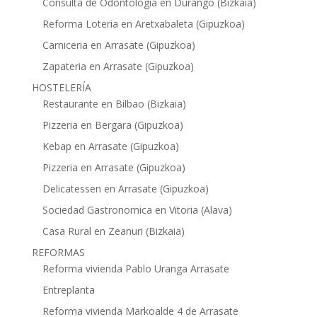
Consulta de Odontologia en Durango (Bizkaia)
Reforma Loteria en Aretxabaleta (Gipuzkoa)
Carniceria en Arrasate (Gipuzkoa)
Zapateria en Arrasate (Gipuzkoa)
HOSTELERÍA
Restaurante en Bilbao (Bizkaia)
Pizzeria en Bergara (Gipuzkoa)
Kebap en Arrasate (Gipuzkoa)
Pizzeria en Arrasate (Gipuzkoa)
Delicatessen en Arrasate (Gipuzkoa)
Sociedad Gastronomica en Vitoria (Alava)
Casa Rural en Zeanuri (Bizkaia)
REFORMAS
Reforma vivienda Pablo Uranga Arrasate
Entreplanta
Reforma vivienda Markoalde 4 de Arrasate