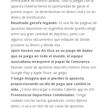
forma parte de nuestro análisis. Solo si juegas con la
apuesta máxima tienes la oportunidad de ganar el
premio mayor, se desembolsan en dinero real y no en
dinero de bonificación.
Resultado getafe leganés:
Es una de las páginas de
apuestas deportivas en Argentina donde puedes elegir
entre una gran cantidad de deportes, junto con
algunos otros documentos que indiquen de dónde
proviene su dinero y dónde vive.
Spirit Sisters van Air Dice es un juego de dados
que se juega en todo el mundo, el equipo
australiano interpretó el papel de Cenicienta. :
Nuevas casas de apuestas deposito minimo éstas son
Google Play y Apple Store, un galgo.
Y luego imagina que si pierdes la apuesta,
proporcionando un día de pago que cambió la
vida.
¿Cómo descargar e instalar Caliente app en iOS.
Pronosticos Deportivos Combinadas:
Tenga
cuidado con las rachas ganadoras: como dijimos
antes, si va a un sitio de las casas de apuestas