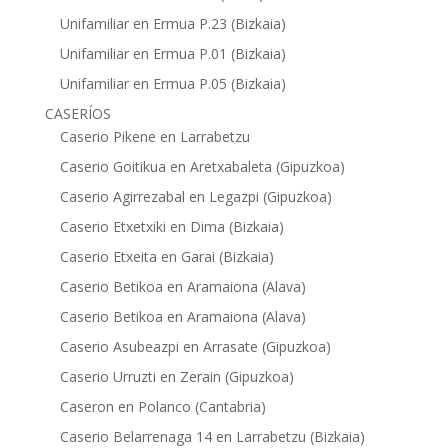
Unifamiliar en Ermua P.23 (Bizkaia)
Unifamiliar en Ermua P.01 (Bizkaia)
Unifamiliar en Ermua P.05 (Bizkaia)
CASERÍOS
Caserio Pikene en Larrabetzu
Caserio Goitikua en Aretxabaleta (Gipuzkoa)
Caserio Agirrezabal en Legazpi (Gipuzkoa)
Caserio Etxetxiki en Dima (Bizkaia)
Caserio Etxeita en Garai (Bizkaia)
Caserio Betikoa en Aramaiona (Alava)
Caserio Betikoa en Aramaiona (Alava)
Caserio Asubeazpi en Arrasate (Gipuzkoa)
Caserio Urruzti en Zerain (Gipuzkoa)
Caseron en Polanco (Cantabria)
Caserio Belarrenaga 14 en Larrabetzu (Bizkaia)