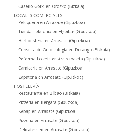
Caserio Gotxi en Orozko (Bizkaia)
LOCALES COMERCIALES
Peluqueria en Arrasate (Gipuzkoa)
Tienda Telefonia en Elgoibar (Gipuzkoa)
Herboristeria en Arrasate (Gipuzkoa)
Consulta de Odontologia en Durango (Bizkaia)
Reforma Loteria en Aretxabaleta (Gipuzkoa)
Carniceria en Arrasate (Gipuzkoa)
Zapateria en Arrasate (Gipuzkoa)
HOSTELERÍA
Restaurante en Bilbao (Bizkaia)
Pizzeria en Bergara (Gipuzkoa)
Kebap en Arrasate (Gipuzkoa)
Pizzeria en Arrasate (Gipuzkoa)
Delicatessen en Arrasate (Gipuzkoa)