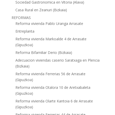
Sociedad Gastronomica en Vitoria (Alava)
Casa Rural en Zeanuri (Bizkaia)
REFORMAS
Reforma vivienda Pablo Uranga Arrasate
Entreplanta
Reforma vivienda Markoalde 4 de Arrasate
(Gipuzkoa)
Reforma Bifamiliar Derio (Bizkaia)
Adecuacion viviendas caserio Saratxaga en Plencia
(Bizkaia)
Reforma vivienda Ferrerias 56 de Arrasate
(Gipuzkoa)
Reforma vivienda Otalora 10 de Aretxabaleta
(Gipuzkoa)
Reforma vivienda Olarte Kantoia 6 de Arrasate
(Gipuzkoa)
Reforma vivienda Ferrerias 44 de Arrasate