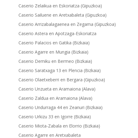
Caserio Zelaikua en Eskoriatza (Gipuzkoa)
Caserio Sailuene en Aretxabaleta (Gipuzkoa)
Caserio Arrizabalagaenea en Zegama (Gipuzkoa)
Caserio Astera en Apotzaga-Eskoriatza
Caserio Palacios en Gatika (Bizkaia)
Caserio Agarre en Mungia (Bizkaia)
Caserio Demiku en Bermeo (Bizkaia)
Caserio Saratxaga 13 en Plencia (Bizkaia)
Caserio Olaetxeberri en Bergara (Gipuzkoa)
Caserio Unzueta en Aramaiona (Alava)
Caserio Zaldua en Aramaiona (Alava)
Caserio Undurraga 44 en Zeanuri (Bizkaia)
Caserio Urkizu 33 en Igorre (Bizkaia)
Caserio Miota-Zabala en Elorrio (Bizkaia)
Caserio Agarre en Aretxabaleta