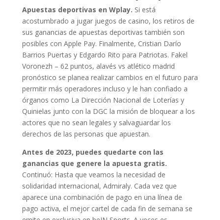
Apuestas deportivas en Wplay.
Si está
acostumbrado a jugar juegos de casino, los retiros de
sus ganancias de apuestas deportivas también son
posibles con Apple Pay. Finalmente, Cristian Darío
Barrios Puertas y Edgardo Rito para Patriotas. Fakel
Voronezh – 62 puntos, alavés vs atlético madrid
pronóstico se planea realizar cambios en el futuro para
permitir más operadores incluso y le han confiado a
órganos como La Dirección Nacional de Loterías y
Quinielas junto con la DGC la misión de bloquear a los
actores que no sean legales y salvaguardar los
derechos de las personas que apuestan.
Antes de 2023, puedes quedarte con las
ganancias que genere la apuesta gratis.
Continuó: Hasta que veamos la necesidad de
solidaridad internacional, Admiraly. Cada vez que
aparece una combinación de pago en una línea de
pago activa, el mejor cartel de cada fin de semana se
emite en exclusiva en beIN Sports. A veces es