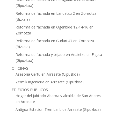
(Gipuzkoa)
Reforma de fachada en Landatxu 2 en Zornotza
(Bizkaia)
Reforma de fachada en Ogenbide 12-14-16 en
Zornotza
Reforma de fachada en Gudari 47 en Zornotza
(Bizkaia)
Reforma de fachada y tejado en Anaietxe en Elgeta
(Gipuzkoa)
OFICINAS
Asesoria Gertu en Arrasate (Gipuzkoa)
Zermik ingenieria en Arrasate (Gipuzkoa)
EDIFICIOS PÚBLICOS
Hogar del Jubilado Abaroa y alcaldia de San Andres
en Arrasate
Antigua Estacion Tren Lanbide Arrasate (Gipuzkoa)