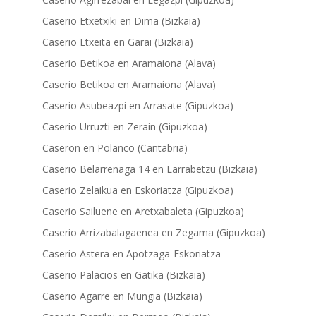
Caserio Etxetxiki en Dima (Bizkaia)
Caserio Etxeita en Garai (Bizkaia)
Caserio Betikoa en Aramaiona (Alava)
Caserio Betikoa en Aramaiona (Alava)
Caserio Asubeazpi en Arrasate (Gipuzkoa)
Caserio Urruzti en Zerain (Gipuzkoa)
Caseron en Polanco (Cantabria)
Caserio Belarrenaga 14 en Larrabetzu (Bizkaia)
Caserio Zelaikua en Eskoriatza (Gipuzkoa)
Caserio Sailuene en Aretxabaleta (Gipuzkoa)
Caserio Arrizabalagaenea en Zegama (Gipuzkoa)
Caserio Astera en Apotzaga-Eskoriatza
Caserio Palacios en Gatika (Bizkaia)
Caserio Agarre en Mungia (Bizkaia)